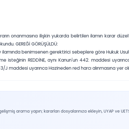
arın onanmasına ilişkin yukarda belirtilen ilamın karar düze
 okundu. GEREĞİ GÖRÜŞÜLDÜ:
ıtay ilamında benimsenen gerektirici sebeplere göre Hukuk U
me isteğinin REDDİNE, aynı Kanun'un 442. maddesi uyarınc
3/J maddesi uyarınca Hazineden red harcı alınmasına yer olmadı
gelişmiş arama yapın; kararları dosyalarınıza ekleyin, UYAP ve UET