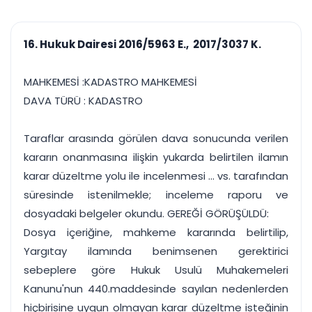
çalışsın
Ajanda ve
Finans ve Kasa
Etkinlikler
Hesap, kasa ve cari
Duruşma ve görev
takibi
16. Hukuk Dairesi 2016/5963 E., 2017/3037 K.
takvimi
Raporlar ve Çıkt
Hatırlatma ve
Tek tıkla profesyonel
Bildirim
MAHKEMESİ :KADASTRO MAHKEMESİ
rapor
Süreleri asla kaçırmayın
DAVA TÜRÜ : KADASTRO
Tek panelde uçtan uca yönetim
UYAP & UETS entegrasyonundan finansa, hepsi bir arada.
Taraflar arasında görülen dava sonucunda verilen
Tüm özellikleri inceleyin
Ücretsiz Başlayın
kararın onanmasına ilişkin yukarda belirtilen ilamın
karar düzeltme yolu ile incelenmesi ... vs. tarafından
süresinde istenilmekle; inceleme raporu ve
dosyadaki belgeler okundu. GEREĞİ GÖRÜŞÜLDÜ:
Dosya içeriğine, mahkeme kararında belirtilip,
Yargıtay ilamında benimsenen gerektirici
sebeplere göre Hukuk Usulü Muhakemeleri
Kanunu'nun 440.maddesinde sayılan nedenlerden
hiçbirisine uygun olmayan karar düzeltme isteğinin