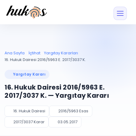
Özellikler
Fiyatlar
ENTEGRASYONLAR
YÖNETİM
UYAP
Dosya ve İçerikl
Ana Sayfa
İçtihat
Yargıtay Kararları
Blog
Entegrasyonu
Tüm dosyalar tek
ekranda
UYAP ile otomatik
16. Hukuk Dairesi 2016/5963 E. 2017/3037 K.
senkron
Evrak ve Klasör
İçtihat
UYAP Evrak
Düzenleyin, hızlı erişi
Yargıtay Kararı
Entegrasyonu
İletişim
Kişiler ve İletişi
Evrakları tek tıkla aktarın
16. Hukuk Dairesi 2016/5963 E.
Müvekkil ve taraf reh
UETS Entegrasyonu
2017/3037 K. — Yargıtay Kararı
Tebligatları anında
Vekalet Yöneti
Ücretsiz Başlayın
Giriş Yap
görün
Vekaletname ve yetk
takibi
16. Hukuk Dairesi
2016/5963 Esas
PLANLAMA & TAKİP
AKILLI & FİNANS
2017/3037 Karar
03.05.2017
Otomasyon
Pano ve Takip
YENİ
Kuralları kurun, sist
Günlük işler tek bakışta