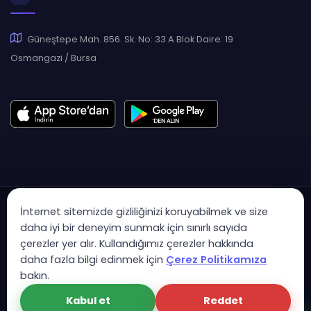
Güneştepe Mah. 856. Sk. No: 33 A Blok Daire: 19
Osmangazi / Bursa
İnternet sitemizde gizliliğinizi koruyabilmek ve size
daha iyi bir deneyim sunmak için sınırlı sayıda
çerezler yer alır. Kullandığımız çerezler hakkında
Copyright © 2007 - 2026 Hukas | Hukuk Asistan • Tüm Hakları
daha fazla bilgi edinmek için
Çerez Politikamıza
Saklıdır
bakın.
KVK Aydınlatma Metni
Gizlilik Politikası
Güvenlik Sözleşmesi
Kabul et
Reddet
Çerez Politikası