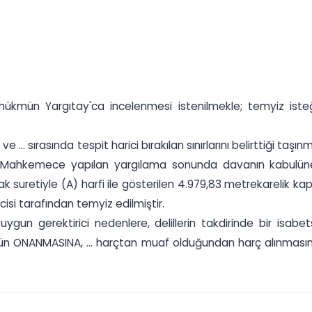
ükmün Yargıtay'ca incelenmesi istenilmekle; temyiz isteğ
 ve ... sırasında tespit harici bırakılan sınırlarını belirttiği ta
r. Mahkemece yapılan yargılama sonunda davanın kabulüne, 
ranmak suretiyle (A) harfi ile gösterilen 4.979,83 metrekarel
lcisi tarafından temyiz edilmiştir.
a uygun gerektirici nedenlere, delillerin takdirinde bir is
ün ONANMASINA, ... harçtan muaf olduğundan harç alınmasına 