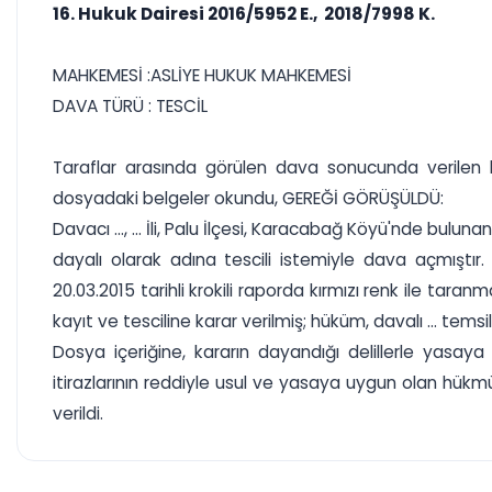
16. Hukuk Dairesi 2016/5952 E., 2018/7998 K.
MAHKEMESİ :ASLİYE HUKUK MAHKEMESİ
DAVA TÜRÜ : TESCİL
Taraflar arasında görülen dava sonucunda verilen h
dosyadaki belgeler okundu, GEREĞİ GÖRÜŞÜLDÜ:
Davacı ..., ... İli, Palu İlçesi, Karacabağ Köyü'nde bulunan
dayalı olarak adına tescili istemiyle dava açmıştı
20.03.2015 tarihli krokili raporda kırmızı renk ile ta
kayıt ve tesciline karar verilmiş; hüküm, davalı ... temsi
Dosya içeriğine, kararın dayandığı delillerle yasay
itirazlarının reddiyle usul ve yasaya uygun olan hükm
verildi.