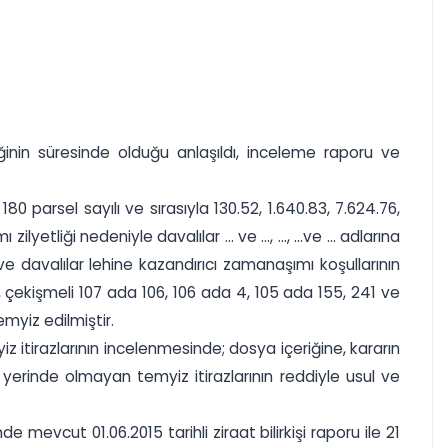
inin süresinde olduğu anlaşıldı, inceleme raporu ve
80 parsel sayılı ve sırasıyla 130.52, 1.640.83, 7.624.76,
ği nedeniyle davalılar ... ve ..., ..., ...ve ... adlarına
e davalılar lehine kazandırıcı zamanaşımı koşullarının
ekişmeli 107 ada 106, 106 ada 4, 105 ada 155, 241 ve
emyiz edilmiştir.
z itirazlarının incelenmesinde; dosya içeriğine, kararın
 yerinde olmayan temyiz itirazlarının reddiyle usul ve
e mevcut 01.06.2015 tarihli ziraat bilirkişi raporu ile 21