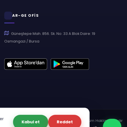
AR-GE OFİS
Güneştepe Mah. 856. Sk. No: 33 A Blok Daire: 19
Osmangazi / Bursa
er
pyright © 2007 - 2026 Hukas | Hukuk Asistan • Tüm Hakları Saklıdır
Kabul et
Reddet