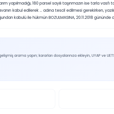
tarım yapılmadığı, 180 parsel sayılı taşınmazın ise tarla vasfı
anın kabul edilerek ... adına tescil edilmesi gerekirken, yazıl
ğundan kabulü ile hükmün BOZULMASINA, 20.11.2018 gününde oybi
gelişmiş arama yapın; kararları dosyalarınıza ekleyin, UYAP ve UET