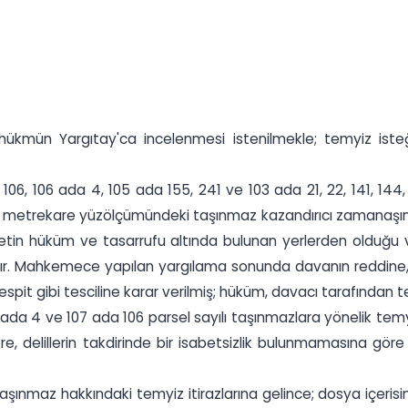
ükmün Yargıtay'ca incelenmesi istenilmekle; temyiz isteğ
106, 106 ada 4, 105 ada 155, 241 ve 103 ada 21, 22, 141, 144, 1
trekare yüzölçümündeki taşınmaz kazandırıcı zamanaşımı zilyetli
evletin hüküm ve tasarrufu altında bulunan yerlerden olduğu v
tır. Mahkemece yapılan yargılama sonunda davanın reddine, ç
 tespit gibi tesciline karar verilmiş; hüküm, davacı tarafından t
ada 4 ve 107 ada 106 parsel sayılı taşınmazlara yönelik temyi
re, delillerin takdirinde bir isabetsizlik bulunmamasına göre
aşınmaz hakkındaki temyiz itirazlarına gelince; dosya içerisind