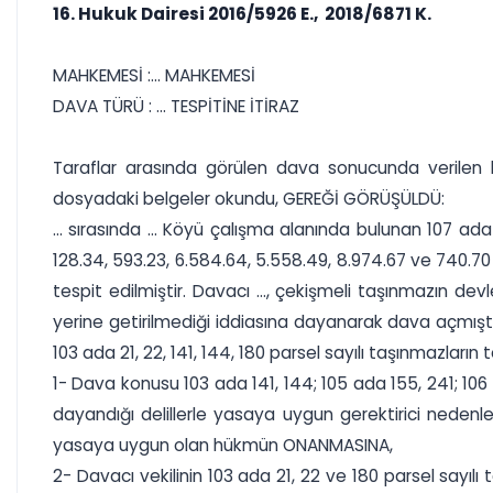
16. Hukuk Dairesi 2016/5926 E., 2018/6871 K.
MAHKEMESİ :... MAHKEMESİ
DAVA TÜRÜ : ... TESPİTİNE İTİRAZ
Taraflar arasında görülen dava sonucunda verilen h
dosyadaki belgeler okundu, GEREĞİ GÖRÜŞÜLDÜ:
... sırasında ... Köyü çalışma alanında bulunan 107 ada 
128.34, 593.23, 6.584.64, 5.558.49, 8.974.67 ve 740.70 me
tespit edilmiştir. Davacı ..., çekişmeli taşınmazın d
yerine getirilmediği iddiasına dayanarak dava açmış
103 ada 21, 22, 141, 144, 180 parsel sayılı taşınmazların
1- Dava konusu 103 ada 141, 144; 105 ada 155, 241; 106 
dayandığı delillerle yasaya uygun gerektirici nedenle
yasaya uygun olan hükmün ONANMASINA,
2- Davacı vekilinin 103 ada 21, 22 ve 180 parsel sayılı t