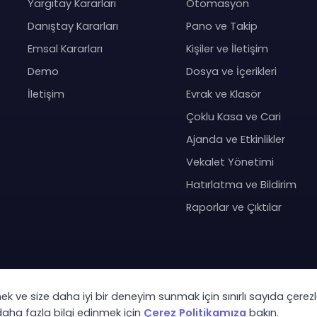
Yargıtay Kararları
Otomasyon
Danıştay Kararları
Pano ve Takip
Emsal Kararları
Kişiler ve İletişim
Demo
Dosya ve İçerikleri
İletişim
Evrak ve Klasör
Çoklu Kasa ve Cari
Ajanda ve Etkinlikler
Vekalet Yönetimi
Hatırlatma ve Bildirim
Raporlar ve Çıktılar
mek ve size daha iyi bir deneyim sunmak için sınırlı sayıda çerezl
Co
 daha fazla bilgi edinmek için
Çerez Politikamıza
bakın.