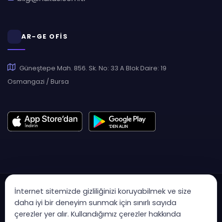
AR-GE OFİS
Güneştepe Mah. 856. Sk. No: 33 A Blok Daire: 19
Osmangazi / Bursa
İnternet sitemizde gizliliğinizi koruyabilmek ve size
daha iyi bir deneyim sunmak için sınırlı sayıda
çerezler yer alır. Kullandığımız çerezler hakkında