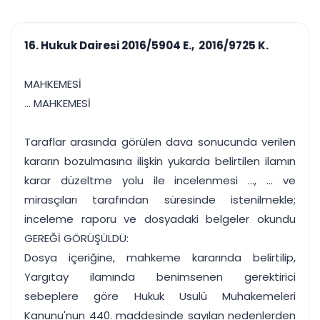
çalışsın
Ajanda ve
Finans ve Kasa
Etkinlikler
Hesap, kasa ve cari
Duruşma ve görev
takibi
16. Hukuk Dairesi 2016/5904 E., 2016/9725 K.
takvimi
Raporlar ve Çıkt
Hatırlatma ve
Tek tıkla profesyonel
Bildirim
MAHKEMESİ
rapor
Süreleri asla kaçırmayın
... MAHKEMESİ
Tek panelde uçtan uca yönetim
UYAP & UETS entegrasyonundan finansa, hepsi bir arada.
Taraflar arasında görülen dava sonucunda verilen
Tüm özellikleri inceleyin
Ücretsiz Başlayın
kararın bozulmasına ilişkin yukarda belirtilen ilamın
karar düzeltme yolu ile incelenmesi ..., ... ve
mirasçıları tarafından süresinde istenilmekle;
inceleme raporu ve dosyadaki belgeler okundu
GEREĞİ GÖRÜŞÜLDÜ:
Dosya içeriğine, mahkeme kararında belirtilip,
Yargıtay ilamında benimsenen gerektirici
sebeplere göre Hukuk Usulü Muhakemeleri
Kanunu'nun 440. maddesinde sayılan nedenlerden