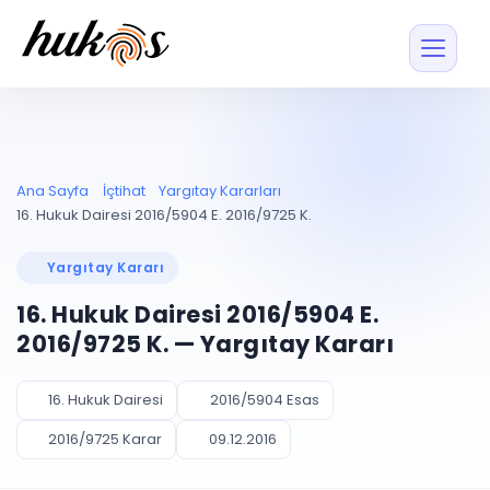
Özellikler
Fiyatlar
ENTEGRASYONLAR
YÖNETİM
UYAP
Dosya ve İçerikl
Ana Sayfa
İçtihat
Yargıtay Kararları
Blog
Entegrasyonu
Tüm dosyalar tek
ekranda
UYAP ile otomatik
16. Hukuk Dairesi 2016/5904 E. 2016/9725 K.
senkron
Evrak ve Klasör
İçtihat
UYAP Evrak
Düzenleyin, hızlı erişi
Yargıtay Kararı
Entegrasyonu
İletişim
Kişiler ve İletişi
Evrakları tek tıkla aktarın
16. Hukuk Dairesi 2016/5904 E.
Müvekkil ve taraf reh
UETS Entegrasyonu
2016/9725 K. — Yargıtay Kararı
Tebligatları anında
Vekalet Yöneti
Ücretsiz Başlayın
Giriş Yap
görün
Vekaletname ve yetk
takibi
16. Hukuk Dairesi
2016/5904 Esas
PLANLAMA & TAKİP
AKILLI & FİNANS
2016/9725 Karar
09.12.2016
Otomasyon
Pano ve Takip
YENİ
Kuralları kurun, sist
Günlük işler tek bakışta