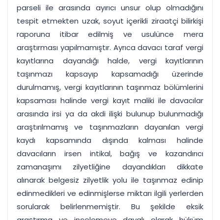
parseli ile arasında ayırıcı unsur olup olmadığını
tespit etmekten uzak, soyut içerikli ziraatçi bilirkişi
raporuna itibar edilmiş ve usulünce mera
araştırması yapılmamıştır. Ayrıca davacı taraf vergi
kayıtlarına dayandığı halde, vergi kayıtlarının
taşınmazı kapsayıp kapsamadığı üzerinde
durulmamış, vergi kayıtlarının taşınmaz bölümlerini
kapsaması halinde vergi kayıt maliki ile davacılar
arasında irsi ya da akdi ilişki bulunup bulunmadığı
araştırılmamış ve taşınmazların dayanılan vergi
kaydı kapsamında dışında kalması halinde
davacıların irsen intikal, bağış ve kazandırıcı
zamanaşımı zilyetliğine dayandıkları dikkate
alınarak belgesiz zilyetlik yolu ile taşınmaz edinip
edinmedikleri ve edinmişlerse miktarı ilgili yerlerden
sorularak belirlenmemiştir. Bu şekilde eksik
araştırma ve incelemeye dayalı olarak hüküm