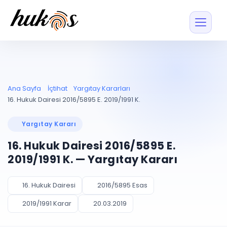
Özellikler
Fiyatlar
ENTEGRASYONLAR
YÖNETİM
UYAP
Dosya ve İçerikl
Ana Sayfa
İçtihat
Yargıtay Kararları
Blog
Entegrasyonu
Tüm dosyalar tek
ekranda
UYAP ile otomatik
16. Hukuk Dairesi 2016/5895 E. 2019/1991 K.
senkron
Evrak ve Klasör
İçtihat
UYAP Evrak
Düzenleyin, hızlı erişi
Yargıtay Kararı
Entegrasyonu
İletişim
Kişiler ve İletişi
Evrakları tek tıkla aktarın
16. Hukuk Dairesi 2016/5895 E.
Müvekkil ve taraf reh
UETS Entegrasyonu
2019/1991 K. — Yargıtay Kararı
Tebligatları anında
Vekalet Yöneti
Ücretsiz Başlayın
Giriş Yap
görün
Vekaletname ve yetk
takibi
16. Hukuk Dairesi
2016/5895 Esas
PLANLAMA & TAKİP
AKILLI & FİNANS
2019/1991 Karar
20.03.2019
Otomasyon
Pano ve Takip
YENİ
Kuralları kurun, sist
Günlük işler tek bakışta