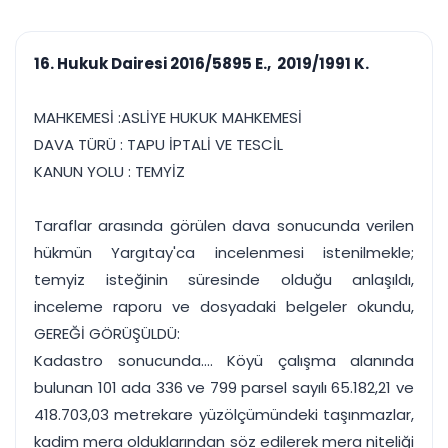
çalışsın
Ajanda ve
Finans ve Kasa
Etkinlikler
Hesap, kasa ve cari
Duruşma ve görev
takibi
16. Hukuk Dairesi 2016/5895 E., 2019/1991 K.
takvimi
Raporlar ve Çıkt
Hatırlatma ve
Tek tıkla profesyonel
Bildirim
MAHKEMESİ :ASLİYE HUKUK MAHKEMESİ
rapor
Süreleri asla kaçırmayın
DAVA TÜRÜ : TAPU İPTALİ VE TESCİL
KANUN YOLU : TEMYİZ
Tek panelde uçtan uca yönetim
UYAP & UETS entegrasyonundan finansa, hepsi bir arada.
Tüm özellikleri inceleyin
Ücretsiz Başlayın
Taraflar arasında görülen dava sonucunda verilen
hükmün Yargıtay'ca incelenmesi istenilmekle;
temyiz isteğinin süresinde olduğu anlaşıldı,
inceleme raporu ve dosyadaki belgeler okundu,
GEREĞİ GÖRÜŞÜLDÜ:
Kadastro sonucunda.... Köyü çalışma alanında
bulunan 101 ada 336 ve 799 parsel sayılı 65.182,21 ve
418.703,03 metrekare yüzölçümündeki taşınmazlar,
kadim mera olduklarından söz edilerek mera niteliği