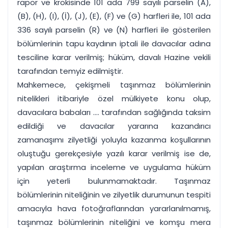
rapor ve krokisinde 101 ada 799 sayılı parselin (A),
(B), (H), (I), (İ), (J), (E), (F) ve (G) harfleri ile, 101 ada
336 sayılı parselin (R) ve (N) harfleri ile gösterilen
bölümlerinin tapu kaydının iptali ile davacılar adına
tesciline karar verilmiş; hüküm, davalı Hazine vekili
tarafından temyiz edilmiştir.
Mahkemece, çekişmeli taşınmaz bölümlerinin
nitelikleri itibariyle özel mülkiyete konu olup,
davacılara babaları .... tarafından sağlığında taksim
edildiği ve davacılar yararına kazandırıcı
zamanaşımı zilyetliği yoluyla kazanma koşullarının
oluştuğu gerekçesiyle yazılı karar verilmiş ise de,
yapılan araştırma inceleme ve uygulama hüküm
için yeterli bulunmamaktadır. Taşınmaz
bölümlerinin niteliğinin ve zilyetlik durumunun tespiti
amacıyla hava fotoğraflarından yararlanılmamış,
taşınmaz bölümlerinin niteliğini ve komşu mera