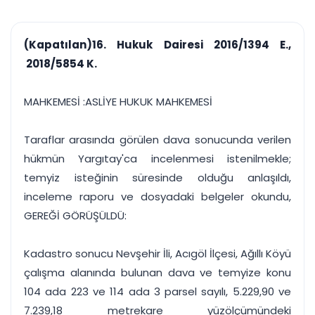
çalışsın
Ajanda ve
Finans ve Kasa
Etkinlikler
Hesap, kasa ve cari
Duruşma ve görev
takibi
(Kapatılan)16. Hukuk Dairesi 2016/1394 E.,
takvimi
Raporlar ve Çıkt
2018/5854 K.
Hatırlatma ve
Tek tıkla profesyonel
Bildirim
rapor
Süreleri asla kaçırmayın
MAHKEMESİ :ASLİYE HUKUK MAHKEMESİ
Tek panelde uçtan uca yönetim
UYAP & UETS entegrasyonundan finansa, hepsi bir arada.
Taraflar arasında görülen dava sonucunda verilen
Tüm özellikleri inceleyin
Ücretsiz Başlayın
hükmün Yargıtay'ca incelenmesi istenilmekle;
temyiz isteğinin süresinde olduğu anlaşıldı,
inceleme raporu ve dosyadaki belgeler okundu,
GEREĞİ GÖRÜŞÜLDÜ:
Kadastro sonucu Nevşehir İli, Acıgöl İlçesi, Ağıllı Köyü
çalışma alanında bulunan dava ve temyize konu
104 ada 223 ve 114 ada 3 parsel sayılı, 5.229,90 ve
7.239,18 metrekare yüzölçümündeki