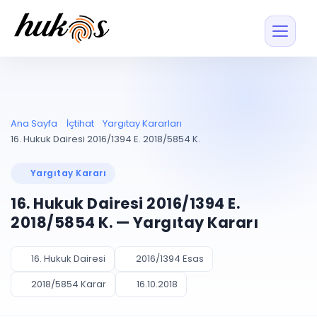
Özellikler
Fiyatlar
ENTEGRASYONLAR
YÖNETİM
UYAP
Dosya ve İçerikl
Ana Sayfa
İçtihat
Yargıtay Kararları
Blog
Entegrasyonu
Tüm dosyalar tek
ekranda
UYAP ile otomatik
16. Hukuk Dairesi 2016/1394 E. 2018/5854 K.
senkron
Evrak ve Klasör
İçtihat
UYAP Evrak
Düzenleyin, hızlı erişi
Yargıtay Kararı
Entegrasyonu
İletişim
Kişiler ve İletişi
Evrakları tek tıkla aktarın
16. Hukuk Dairesi 2016/1394 E.
Müvekkil ve taraf reh
UETS Entegrasyonu
2018/5854 K. — Yargıtay Kararı
Tebligatları anında
Vekalet Yöneti
Ücretsiz Başlayın
Giriş Yap
görün
Vekaletname ve yetk
takibi
16. Hukuk Dairesi
2016/1394 Esas
PLANLAMA & TAKİP
AKILLI & FİNANS
2018/5854 Karar
16.10.2018
Otomasyon
Pano ve Takip
YENİ
Kuralları kurun, sist
Günlük işler tek bakışta