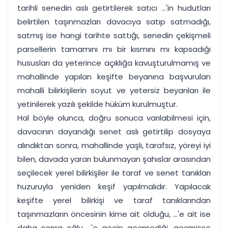
tarihli senedin aslı getirtilerek satıcı ...'in hudutları
belirtilen taşınmazları davacıya satıp satmadığı,
satmış ise hangi tarihte sattığı, senedin çekişmeli
parsellerin tamamını mı bir kısmını mı kapsadığı
hususları da yeterince açıklığa kavuşturulmamış ve
mahallinde yapılan keşifte beyanına başvurulan
mahalli bilirkişilerin soyut ve yetersiz beyanları ile
yetinilerek yazılı şekilde hüküm kurulmuştur.
Hal böyle olunca, doğru sonuca varılabilmesi için,
davacının dayandığı senet aslı getirtilip dosyaya
alındıktan sonra, mahallinde yaşlı, tarafsız, yöreyi iyi
bilen, davada yararı bulunmayan şahıslar arasından
seçilecek yerel bilirkişiler ile taraf ve senet tanıkları
huzuruyla yeniden keşif yapılmalıdır. Yapılacak
keşifte yerel bilirkişi ve taraf tanıklarından
taşınmazların öncesinin kime ait olduğu, ...'e ait ise
daha sonra oğlu ...'e geçip geçmediği, geçmişse