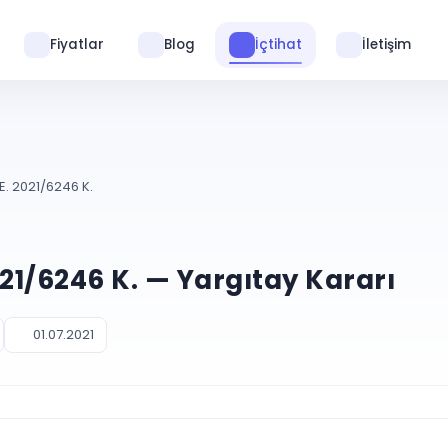
Fiyatlar
Blog
İçtihat
İletişim
E. 2021/6246 K.
021/6246 K. — Yargıtay Kararı
01.07.2021