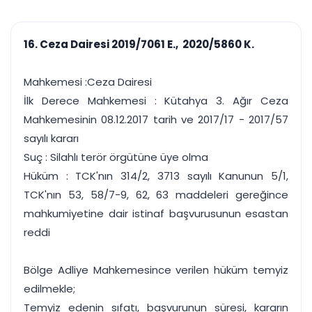
çalışsın
Ajanda ve
Finans ve Kasa
Etkinlikler
Hesap, kasa ve cari
Duruşma ve görev
takibi
16. Ceza Dairesi 2019/7061 E., 2020/5860 K.
takvimi
Raporlar ve Çıkt
Hatırlatma ve
Tek tıkla profesyonel
Bildirim
Mahkemesi :Ceza Dairesi
rapor
Süreleri asla kaçırmayın
İlk Derece Mahkemesi : Kütahya 3. Ağır Ceza
Mahkemesinin 08.12.2017 tarih ve 2017/17 - 2017/57
Tek panelde uçtan uca yönetim
UYAP & UETS entegrasyonundan finansa, hepsi bir arada.
sayılı kararı
Tüm özellikleri inceleyin
Ücretsiz Başlayın
Suç : Silahlı terör örgütüne üye olma
Hüküm : TCK'nın 314/2, 3713 sayılı Kanunun 5/1,
TCK'nın 53, 58/7-9, 62, 63 maddeleri gereğince
mahkumiyetine dair istinaf başvurusunun esastan
reddi
Bölge Adliye Mahkemesince verilen hüküm temyiz
edilmekle;
Temyiz edenin sıfatı, başvurunun süresi, kararın