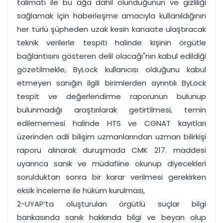
talimatı ile bu ağa dahil olunduğunun ve gizliliği
sağlamak için haberleşme amacıyla kullanıldığının
her türlü şüpheden uzak kesin kanaate ulaştıracak
teknik verilerle tespiti halinde kişinin örgütle
bağlantısını gösteren delil olacağı"nın kabul edildiği
gözetilmekle, ByLock kullanıcısı olduğunu kabul
etmeyen sanığın ilgili birimlerden ayrıntılı ByLock
tespit ve değerlendirme raporunun bulunup
bulunmadığı araştırılarak getirtilmesi, temin
edilememesi halinde HTS ve CGNAT kayıtları
üzerinden adli bilişim uzmanlarından uzman bilirkişi
raporu alınarak duruşmada CMK 217. maddesi
uyarınca sanık ve müdafiine okunup diyecekleri
sorulduktan sonra bir karar verilmesi gerekirken
eksik inceleme ile hüküm kurulması,
2-UYAP’ta oluşturulan örgütlü suçlar bilgi
bankasında sanık hakkında bilgi ve beyan olup