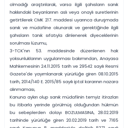
olmadığı araştırılarak, varsa ilgili şahısların sanık
hakkındaki beyanlarının aslı veya onaylı suretlerinin
getirtilerek CMK 217. maddesi uyarınca duruşmada
sanık ve müdafiine okunarak ve gerektiğinde ilgili
şahısların tanık sıfatıyla dinlenerek diyeceklerinin
sorulması lüzumu,
3-TCK'nın 53. maddesinde düzenlenen hak
yoksunluklarının uygulanması bakımından, Anayasa
Mahkemesinin 24.11.2015 tarih ve 29542 sayılı Resmi
Gazete'de yayımlanarak yürürlüğe giren 08.10.2015
tarih, 2014/140 E. 2015/85 sayılı iptal kararının nazara
alınmaması,
Kanuna aykırı olup sanık müdafiinin temyiz itirazları
bu itibarla yerinde görülmüş olduğundan hükmün
bu sebeplerden dolayı BOZULMASINA, 28.02.2019
tarihinde yürürlüğe giren 20.02.2019 tarih ve 7165
sayılı Kanunun 8. maddesiyle değişik 5271 sayılı