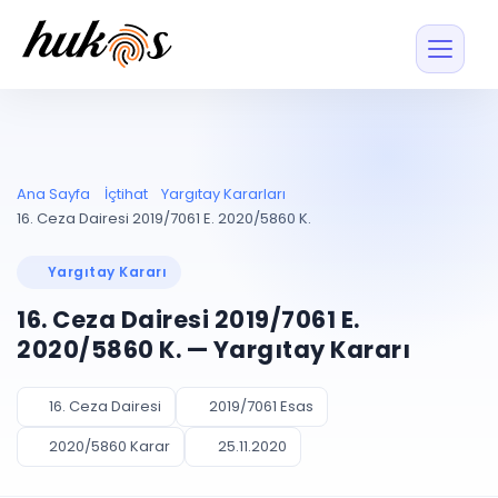
Özellikler
Fiyatlar
ENTEGRASYONLAR
YÖNETİM
UYAP
Dosya ve İçerikl
Ana Sayfa
İçtihat
Yargıtay Kararları
Blog
Entegrasyonu
Tüm dosyalar tek
ekranda
UYAP ile otomatik
16. Ceza Dairesi 2019/7061 E. 2020/5860 K.
senkron
Evrak ve Klasör
İçtihat
UYAP Evrak
Düzenleyin, hızlı erişi
Yargıtay Kararı
Entegrasyonu
İletişim
Kişiler ve İletişi
Evrakları tek tıkla aktarın
16. Ceza Dairesi 2019/7061 E.
Müvekkil ve taraf reh
UETS Entegrasyonu
2020/5860 K. — Yargıtay Kararı
Tebligatları anında
Vekalet Yöneti
Ücretsiz Başlayın
Giriş Yap
görün
Vekaletname ve yetk
takibi
16. Ceza Dairesi
2019/7061 Esas
PLANLAMA & TAKİP
AKILLI & FİNANS
2020/5860 Karar
25.11.2020
Otomasyon
Pano ve Takip
YENİ
Kuralları kurun, sist
Günlük işler tek bakışta