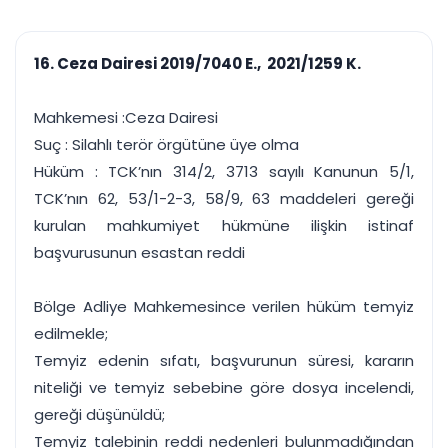
çalışsın
Ajanda ve
Finans ve Kasa
Etkinlikler
Hesap, kasa ve cari
Duruşma ve görev
takibi
16. Ceza Dairesi 2019/7040 E., 2021/1259 K.
takvimi
Raporlar ve Çıkt
Hatırlatma ve
Tek tıkla profesyonel
Bildirim
Mahkemesi :Ceza Dairesi
rapor
Süreleri asla kaçırmayın
Suç : Silahlı terör örgütüne üye olma
Hüküm : TCK’nın 314/2, 3713 sayılı Kanunun 5/1,
Tek panelde uçtan uca yönetim
UYAP & UETS entegrasyonundan finansa, hepsi bir arada.
TCK’nın 62, 53/1-2-3, 58/9, 63 maddeleri gereği
Tüm özellikleri inceleyin
Ücretsiz Başlayın
kurulan mahkumiyet hükmüne ilişkin istinaf
başvurusunun esastan reddi
Bölge Adliye Mahkemesince verilen hüküm temyiz
edilmekle;
Temyiz edenin sıfatı, başvurunun süresi, kararın
niteliği ve temyiz sebebine göre dosya incelendi,
gereği düşünüldü;
Temyiz talebinin reddi nedenleri bulunmadığından