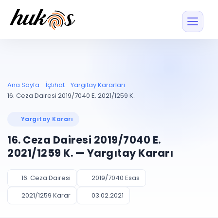
Özellikler
Fiyatlar
ENTEGRASYONLAR
YÖNETİM
UYAP
Dosya ve İçerikl
Ana Sayfa
İçtihat
Yargıtay Kararları
Blog
Entegrasyonu
Tüm dosyalar tek
ekranda
UYAP ile otomatik
16. Ceza Dairesi 2019/7040 E. 2021/1259 K.
senkron
Evrak ve Klasör
İçtihat
UYAP Evrak
Düzenleyin, hızlı erişi
Yargıtay Kararı
Entegrasyonu
İletişim
Kişiler ve İletişi
Evrakları tek tıkla aktarın
16. Ceza Dairesi 2019/7040 E.
Müvekkil ve taraf reh
UETS Entegrasyonu
2021/1259 K. — Yargıtay Kararı
Tebligatları anında
Vekalet Yöneti
Ücretsiz Başlayın
Giriş Yap
görün
Vekaletname ve yetk
takibi
16. Ceza Dairesi
2019/7040 Esas
PLANLAMA & TAKİP
AKILLI & FİNANS
2021/1259 Karar
03.02.2021
Otomasyon
Pano ve Takip
YENİ
Kuralları kurun, sist
Günlük işler tek bakışta