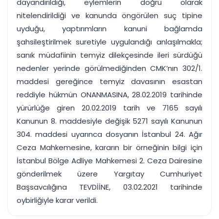
dayandırıldığı, eylemlerin doğru olarak
nitelendirildiği ve kanunda öngörülen suç tipine
uyduğu, yaptırımların kanuni bağlamda
şahsileştirilmek suretiyle uygulandığı anlaşılmakla;
sanık müdafiinin temyiz dilekçesinde ileri sürdüğü
nedenler yerinde görülmediğinden CMK’nın 302/1.
maddesi gereğince temyiz davasının esastan
reddiyle hükmün ONANMASINA, 28.02.2019 tarihinde
yürürlüğe giren 20.02.2019 tarih ve 7165 sayılı
Kanunun 8. maddesiyle değişik 5271 sayılı Kanunun
304. maddesi uyarınca dosyanın İstanbul 24. Ağır
Ceza Mahkemesine, kararın bir örneğinin bilgi için
İstanbul Bölge Adliye Mahkemesi 2. Ceza Dairesine
gönderilmek üzere Yargıtay Cumhuriyet
Başsavcılığına TEVDİİNE, 03.02.2021 tarihinde
oybirliğiyle karar verildi.