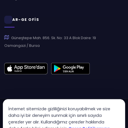
AR-GE OFİS
Güneştepe Mah. 856. Sk. No: 33 A Blok Daire: 19
Osmangazi / Bursa
İnternet sitemizde gizliliğinizi koruyabilmek ve size
daha iyi bir deneyim sunmak için sınırlı sayıda
çerezler yer alır. Kullandığımız çerezler hakkında
Copyright © 2007 - 2026 Hukas | Hukuk Asistan • Tüm Hakları