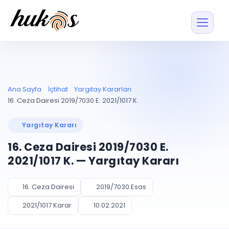
Özellikler
Fiyatlar
ENTEGRASYONLAR
YÖNETİM
UYAP
Dosya ve İçerikl
Ana Sayfa
İçtihat
Yargıtay Kararları
Blog
Entegrasyonu
Tüm dosyalar tek
ekranda
UYAP ile otomatik
16. Ceza Dairesi 2019/7030 E. 2021/1017 K.
senkron
Evrak ve Klasör
İçtihat
UYAP Evrak
Düzenleyin, hızlı erişi
Yargıtay Kararı
Entegrasyonu
İletişim
Kişiler ve İletişi
Evrakları tek tıkla aktarın
16. Ceza Dairesi 2019/7030 E.
Müvekkil ve taraf reh
UETS Entegrasyonu
2021/1017 K. — Yargıtay Kararı
Tebligatları anında
Vekalet Yöneti
Ücretsiz Başlayın
Giriş Yap
görün
Vekaletname ve yetk
takibi
16. Ceza Dairesi
2019/7030 Esas
PLANLAMA & TAKİP
AKILLI & FİNANS
2021/1017 Karar
10.02.2021
Otomasyon
Pano ve Takip
YENİ
Kuralları kurun, sist
Günlük işler tek bakışta