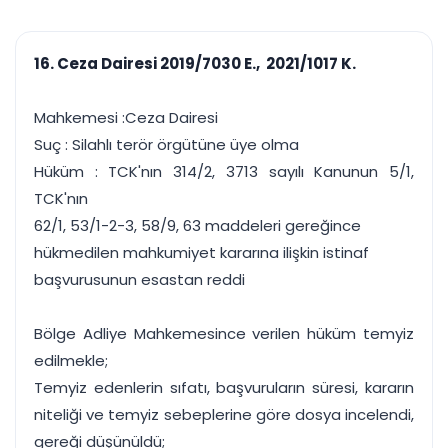
çalışsın
Ajanda ve
Finans ve Kasa
Etkinlikler
Hesap, kasa ve cari
Duruşma ve görev
takibi
16. Ceza Dairesi 2019/7030 E., 2021/1017 K.
takvimi
Raporlar ve Çıkt
Hatırlatma ve
Tek tıkla profesyonel
Bildirim
Mahkemesi :Ceza Dairesi
rapor
Süreleri asla kaçırmayın
Suç : Silahlı terör örgütüne üye olma
Hüküm : TCK'nın 314/2, 3713 sayılı Kanunun 5/1,
Tek panelde uçtan uca yönetim
UYAP & UETS entegrasyonundan finansa, hepsi bir arada.
TCK'nın
Tüm özellikleri inceleyin
Ücretsiz Başlayın
62/1, 53/1-2-3, 58/9, 63 maddeleri gereğince
hükmedilen mahkumiyet kararına ilişkin istinaf
başvurusunun esastan reddi
Bölge Adliye Mahkemesince verilen hüküm temyiz
edilmekle;
Temyiz edenlerin sıfatı, başvuruların süresi, kararın
niteliği ve temyiz sebeplerine göre dosya incelendi,
gereği düşünüldü;