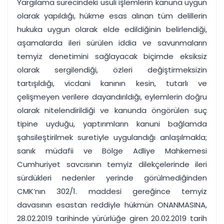
Yargılama sürecindeki usuli işlemlerin kanuna uygun
olarak yapıldığı, hükme esas alınan tüm delillerin
hukuka uygun olarak elde edildiğinin belirlendiği,
aşamalarda ileri sürülen iddia ve savunmaların
temyiz denetimini sağlayacak biçimde eksiksiz
olarak sergilendiği, özleri değiştirmeksizin
tartışıldığı, vicdani kanının kesin, tutarlı ve
çelişmeyen verilere dayandırıldığı, eylemlerin doğru
olarak nitelendirildiği ve kanunda öngörülen suç
tipine uyduğu, yaptırımların kanuni bağlamda
şahsileştirilmek suretiyle uygulandığı anlaşılmakla;
sanık müdafii ve Bölge Adliye Mahkemesi
Cumhuriyet savcısının temyiz dilekçelerinde ileri
sürdükleri nedenler yerinde görülmediğinden
CMK’nın 302/1. maddesi gereğince temyiz
davasının esastan reddiyle hükmün ONANMASINA,
28.02.2019 tarihinde yürürlüğe giren 20.02.2019 tarih