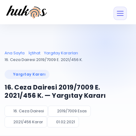
Özellikler
Fiyatlar
ENTEGRASYONLAR
YÖNETİM
UYAP
Dosya ve İçerikl
Ana Sayfa
İçtihat
Yargıtay Kararları
Blog
Entegrasyonu
Tüm dosyalar tek
ekranda
UYAP ile otomatik
16. Ceza Dairesi 2019/7009 E. 2021/456 K.
senkron
Evrak ve Klasör
İçtihat
UYAP Evrak
Düzenleyin, hızlı erişi
Yargıtay Kararı
Entegrasyonu
İletişim
Kişiler ve İletişi
Evrakları tek tıkla aktarın
16. Ceza Dairesi 2019/7009 E.
Müvekkil ve taraf reh
UETS Entegrasyonu
2021/456 K. — Yargıtay Kararı
Tebligatları anında
Vekalet Yöneti
Ücretsiz Başlayın
Giriş Yap
görün
Vekaletname ve yetk
takibi
16. Ceza Dairesi
2019/7009 Esas
PLANLAMA & TAKİP
AKILLI & FİNANS
2021/456 Karar
01.02.2021
Otomasyon
Pano ve Takip
YENİ
Kuralları kurun, sist
Günlük işler tek bakışta