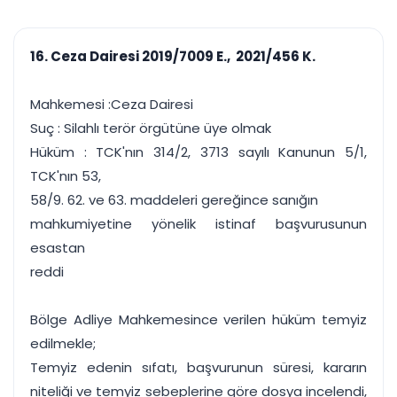
çalışsın
Ajanda ve
Finans ve Kasa
Etkinlikler
Hesap, kasa ve cari
Duruşma ve görev
takibi
16. Ceza Dairesi 2019/7009 E., 2021/456 K.
takvimi
Raporlar ve Çıkt
Hatırlatma ve
Tek tıkla profesyonel
Bildirim
Mahkemesi :Ceza Dairesi
rapor
Süreleri asla kaçırmayın
Suç : Silahlı terör örgütüne üye olmak
Hüküm : TCK'nın 314/2, 3713 sayılı Kanunun 5/1,
Tek panelde uçtan uca yönetim
UYAP & UETS entegrasyonundan finansa, hepsi bir arada.
TCK'nın 53,
Tüm özellikleri inceleyin
Ücretsiz Başlayın
58/9. 62. ve 63. maddeleri gereğince sanığın
mahkumiyetine yönelik istinaf başvurusunun
esastan
reddi
Bölge Adliye Mahkemesince verilen hüküm temyiz
edilmekle;
Temyiz edenin sıfatı, başvurunun süresi, kararın
niteliği ve temyiz sebeplerine göre dosya incelendi,