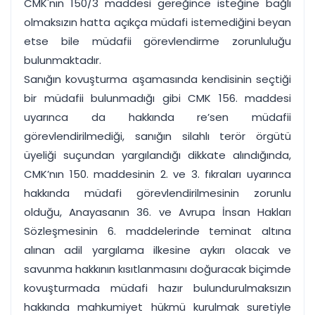
CMK'nın 150/3 maddesi gereğince isteğine bağlı
olmaksızın hatta açıkça müdafi istemediğini beyan
etse bile müdafii görevlendirme zorunluluğu
bulunmaktadır.
Sanığın kovuşturma aşamasında kendisinin seçtiği
bir müdafii bulunmadığı gibi CMK 156. maddesi
uyarınca da hakkında re’sen müdafii
görevlendirilmediği, sanığın silahlı terör örgütü
üyeliği suçundan yargılandığı dikkate alındığında,
CMK’nın 150. maddesinin 2. ve 3. fıkraları uyarınca
hakkında müdafi görevlendirilmesinin zorunlu
olduğu, Anayasanın 36. ve Avrupa İnsan Hakları
Sözleşmesinin 6. maddelerinde teminat altına
alınan adil yargılama ilkesine aykırı olacak ve
savunma hakkının kısıtlanmasını doğuracak biçimde
kovuşturmada müdafi hazır bulundurulmaksızın
hakkında mahkumiyet hükmü kurulmak suretiyle