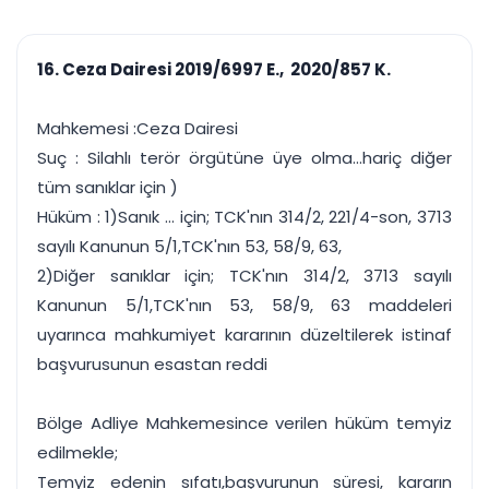
çalışsın
Ajanda ve
Finans ve Kasa
Etkinlikler
Hesap, kasa ve cari
Duruşma ve görev
takibi
16. Ceza Dairesi 2019/6997 E., 2020/857 K.
takvimi
Raporlar ve Çıkt
Hatırlatma ve
Tek tıkla profesyonel
Bildirim
Mahkemesi :Ceza Dairesi
rapor
Süreleri asla kaçırmayın
Suç : Silahlı terör örgütüne üye olma...hariç diğer
tüm sanıklar için )
Tek panelde uçtan uca yönetim
UYAP & UETS entegrasyonundan finansa, hepsi bir arada.
Hüküm : 1)Sanık ... için; TCK'nın 314/2, 221/4-son, 3713
Tüm özellikleri inceleyin
Ücretsiz Başlayın
sayılı Kanunun 5/1,TCK'nın 53, 58/9, 63,
2)Diğer sanıklar için; TCK'nın 314/2, 3713 sayılı
Kanunun 5/1,TCK'nın 53, 58/9, 63 maddeleri
uyarınca mahkumiyet kararının düzeltilerek istinaf
başvurusunun esastan reddi
Bölge Adliye Mahkemesince verilen hüküm temyiz
edilmekle;
Temyiz edenin sıfatı,başvurunun süresi, kararın