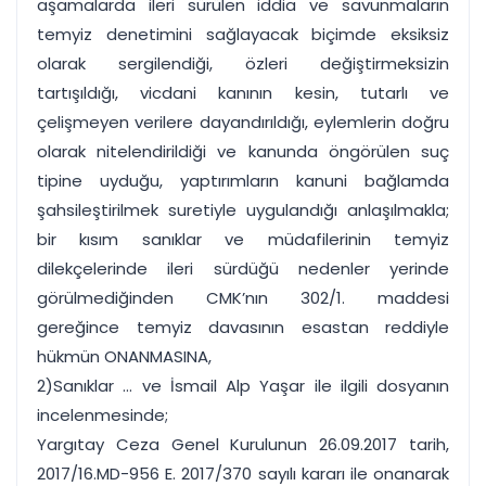
aşamalarda ileri sürülen iddia ve savunmaların
temyiz denetimini sağlayacak biçimde eksiksiz
olarak sergilendiği, özleri değiştirmeksizin
tartışıldığı, vicdani kanının kesin, tutarlı ve
çelişmeyen verilere dayandırıldığı, eylemlerin doğru
olarak nitelendirildiği ve kanunda öngörülen suç
tipine uyduğu, yaptırımların kanuni bağlamda
şahsileştirilmek suretiyle uygulandığı anlaşılmakla;
bir kısım sanıklar ve müdafilerinin temyiz
dilekçelerinde ileri sürdüğü nedenler yerinde
görülmediğinden CMK’nın 302/1. maddesi
gereğince temyiz davasının esastan reddiyle
hükmün ONANMASINA,
2)Sanıklar ... ve İsmail Alp Yaşar ile ilgili dosyanın
incelenmesinde;
Yargıtay Ceza Genel Kurulunun 26.09.2017 tarih,
2017/16.MD-956 E. 2017/370 sayılı kararı ile onanarak