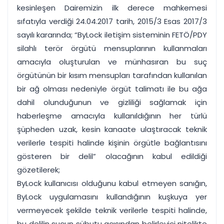
kesinleşen Dairemizin ilk derece mahkemesi
sıfatıyla verdiği 24.04.2017 tarih, 2015/3 Esas 2017/3
sayılı kararında; “ByLock iletişim sisteminin FETÖ/PDY
silahlı terör örgütü mensuplarının kullanmaları
amacıyla oluşturulan ve münhasıran bu suç
örgütünün bir kısım mensupları tarafından kullanılan
bir ağ olması nedeniyle örgüt talimatı ile bu ağa
dahil olunduğunun ve gizliliği sağlamak için
haberleşme amacıyla kullanıldığının her türlü
şüpheden uzak, kesin kanaate ulaştıracak teknik
verilerle tespiti halinde kişinin örgütle bağlantısını
gösteren bir delil” olacağının kabul edildiği
gözetilerek;
ByLock kullanıcısı olduğunu kabul etmeyen sanığın,
ByLock uygulamasını kullandığının kuşkuya yer
vermeyecek şekilde teknik verilerle tespiti halinde,
bu delilin suçun sübutu açısından belirleyici nitelikte