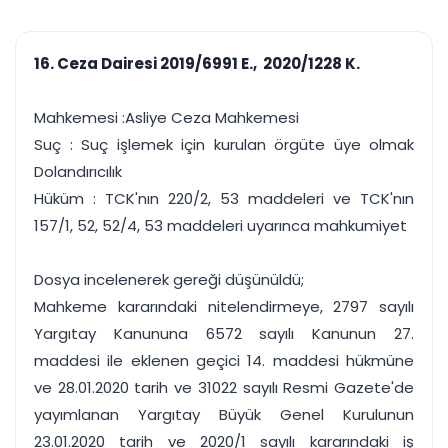
çalışsın
Ajanda ve
Finans ve Kasa
Etkinlikler
Hesap, kasa ve cari
Duruşma ve görev
takibi
16. Ceza Dairesi 2019/6991 E., 2020/1228 K.
takvimi
Raporlar ve Çıkt
Hatırlatma ve
Tek tıkla profesyonel
Bildirim
Mahkemesi :Asliye Ceza Mahkemesi
rapor
Süreleri asla kaçırmayın
Suç : Suç işlemek için kurulan örgüte üye olmak
Dolandırıcılık
Tek panelde uçtan uca yönetim
UYAP & UETS entegrasyonundan finansa, hepsi bir arada.
Hüküm : TCK'nın 220/2, 53 maddeleri ve TCK'nın
Tüm özellikleri inceleyin
Ücretsiz Başlayın
157/1, 52, 52/4, 53 maddeleri uyarınca mahkumiyet
Dosya incelenerek gereği düşünüldü;
Mahkeme kararındaki nitelendirmeye, 2797 sayılı
Yargıtay Kanununa 6572 sayılı Kanunun 27.
maddesi ile eklenen geçici 14. maddesi hükmüne
ve 28.01.2020 tarih ve 31022 sayılı Resmi Gazete'de
yayımlanan Yargıtay Büyük Genel Kurulunun
23.01.2020 tarih ve 2020/1 sayılı kararındaki iş