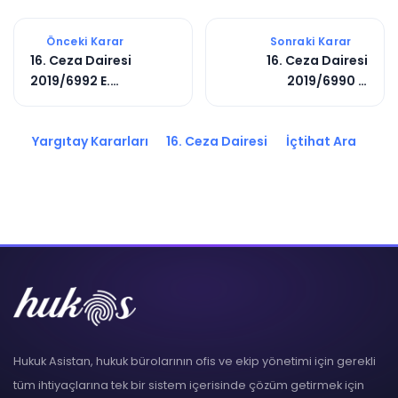
Önceki Karar
Sonraki Karar
16. Ceza Dairesi
16. Ceza Dairesi
2019/6992 E.
2019/6990 E.
2019/7167 K.
2019/8365 K.
Yargıtay Kararları
16. Ceza Dairesi
İçtihat Ara
Hukuk Asistan, hukuk bürolarının ofis ve ekip yönetimi için gerekli
tüm ihtiyaçlarına tek bir sistem içerisinde çözüm getirmek için