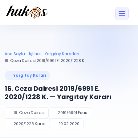
Özellikler
Fiyatlar
ENTEGRASYONLAR
YÖNETİM
UYAP
Dosya ve İçerikl
Ana Sayfa
İçtihat
Yargıtay Kararları
Blog
Entegrasyonu
Tüm dosyalar tek
ekranda
UYAP ile otomatik
16. Ceza Dairesi 2019/6991 E. 2020/1228 K.
senkron
Evrak ve Klasör
İçtihat
UYAP Evrak
Düzenleyin, hızlı erişi
Yargıtay Kararı
Entegrasyonu
İletişim
Kişiler ve İletişi
Evrakları tek tıkla aktarın
16. Ceza Dairesi 2019/6991 E.
Müvekkil ve taraf reh
UETS Entegrasyonu
2020/1228 K. — Yargıtay Kararı
Tebligatları anında
Vekalet Yöneti
Ücretsiz Başlayın
Giriş Yap
görün
Vekaletname ve yetk
takibi
16. Ceza Dairesi
2019/6991 Esas
PLANLAMA & TAKİP
AKILLI & FİNANS
2020/1228 Karar
19.02.2020
Otomasyon
Pano ve Takip
YENİ
Kuralları kurun, sist
Günlük işler tek bakışta