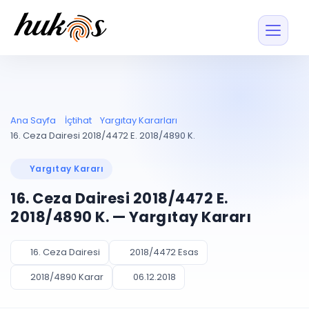
Özellikler
Fiyatlar
ENTEGRASYONLAR
YÖNETİM
UYAP
Dosya ve İçerikl
Ana Sayfa
İçtihat
Yargıtay Kararları
Blog
Entegrasyonu
Tüm dosyalar tek
ekranda
UYAP ile otomatik
16. Ceza Dairesi 2018/4472 E. 2018/4890 K.
senkron
Evrak ve Klasör
İçtihat
UYAP Evrak
Düzenleyin, hızlı erişi
Yargıtay Kararı
Entegrasyonu
İletişim
Kişiler ve İletişi
Evrakları tek tıkla aktarın
16. Ceza Dairesi 2018/4472 E.
Müvekkil ve taraf reh
UETS Entegrasyonu
2018/4890 K. — Yargıtay Kararı
Tebligatları anında
Vekalet Yöneti
Ücretsiz Başlayın
Giriş Yap
görün
Vekaletname ve yetk
takibi
16. Ceza Dairesi
2018/4472 Esas
PLANLAMA & TAKİP
AKILLI & FİNANS
2018/4890 Karar
06.12.2018
Otomasyon
Pano ve Takip
YENİ
Kuralları kurun, sist
Günlük işler tek bakışta