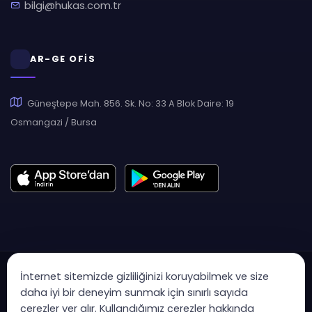
bilgi@hukas.com.tr
AR-GE OFİS
Güneştepe Mah. 856. Sk. No: 33 A Blok Daire: 19
Osmangazi / Bursa
İnternet sitemizde gizliliğinizi koruyabilmek ve size
daha iyi bir deneyim sunmak için sınırlı sayıda
çerezler yer alır. Kullandığımız çerezler hakkında