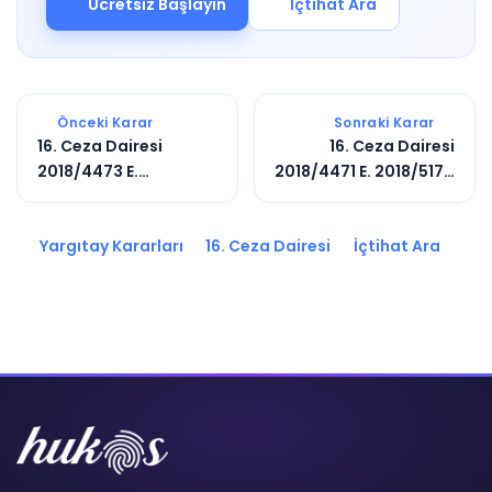
Ücretsiz Başlayın
İçtihat Ara
Önceki Karar
Sonraki Karar
16. Ceza Dairesi
16. Ceza Dairesi
2018/4473 E.
2018/4471 E. 2018/5174
2019/4561 K.
K.
Yargıtay Kararları
16. Ceza Dairesi
İçtihat Ara