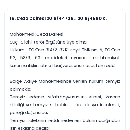
çalışsın
Ajanda ve
Finans ve Kasa
Etkinlikler
Hesap, kasa ve cari
Duruşma ve görev
takibi
16. Ceza Dairesi 2018/4472 E., 2018/4890 K.
takvimi
Raporlar ve Çıkt
Hatırlatma ve
Tek tıkla profesyonel
Bildirim
Mahkemesi :Ceza Dairesi
rapor
Süreleri asla kaçırmayın
Suç : Silahlı terör örgütüne üye olma
Hüküm : TCK'nın 314/2, 3713 sayılı TMK'nın 5, TCK'nın
Tek panelde uçtan uca yönetim
UYAP & UETS entegrasyonundan finansa, hepsi bir arada.
53, 58/9, 63. maddeleri uyarınca mahkumiyet
Tüm özellikleri inceleyin
Ücretsiz Başlayın
kararına ilişkin istinaf başvurusunun esastan reddi
Bölge Adliye Mahkemesince verilen hüküm temyiz
edilmekle;
Temyiz edenin sıfatı,başvurunun süresi, kararın
niteliği ve temyiz sebebine göre dosya incelendi,
gereği düşünüldü;
Temyiz talebinin reddi nedenleri bulunmadığından
işin esasına geçildi;