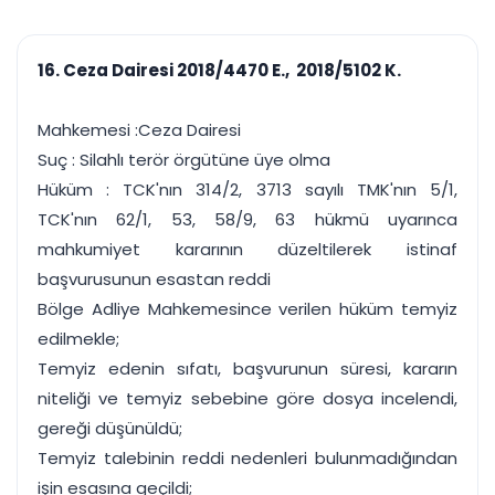
çalışsın
Ajanda ve
Finans ve Kasa
Etkinlikler
Hesap, kasa ve cari
Duruşma ve görev
takibi
16. Ceza Dairesi 2018/4470 E., 2018/5102 K.
takvimi
Raporlar ve Çıkt
Hatırlatma ve
Tek tıkla profesyonel
Bildirim
Mahkemesi :Ceza Dairesi
rapor
Süreleri asla kaçırmayın
Suç : Silahlı terör örgütüne üye olma
Hüküm : TCK'nın 314/2, 3713 sayılı TMK'nın 5/1,
Tek panelde uçtan uca yönetim
UYAP & UETS entegrasyonundan finansa, hepsi bir arada.
TCK'nın 62/1, 53, 58/9, 63 hükmü uyarınca
Tüm özellikleri inceleyin
Ücretsiz Başlayın
mahkumiyet kararının düzeltilerek istinaf
başvurusunun esastan reddi
Bölge Adliye Mahkemesince verilen hüküm temyiz
edilmekle;
Temyiz edenin sıfatı, başvurunun süresi, kararın
niteliği ve temyiz sebebine göre dosya incelendi,
gereği düşünüldü;
Temyiz talebinin reddi nedenleri bulunmadığından
işin esasına geçildi;