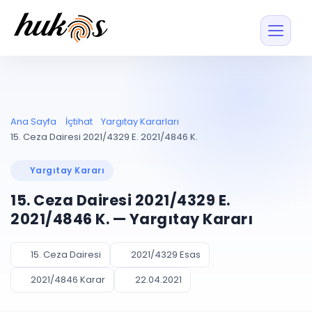
Özellikler
Fiyatlar
ENTEGRASYONLAR
YÖNETİM
UYAP
Dosya ve İçerikl
Ana Sayfa
İçtihat
Yargıtay Kararları
Blog
Entegrasyonu
Tüm dosyalar tek
ekranda
UYAP ile otomatik
15. Ceza Dairesi 2021/4329 E. 2021/4846 K.
senkron
Evrak ve Klasör
İçtihat
UYAP Evrak
Düzenleyin, hızlı erişi
Yargıtay Kararı
Entegrasyonu
İletişim
Kişiler ve İletişi
Evrakları tek tıkla aktarın
15. Ceza Dairesi 2021/4329 E.
Müvekkil ve taraf reh
UETS Entegrasyonu
2021/4846 K. — Yargıtay Kararı
Tebligatları anında
Vekalet Yöneti
Ücretsiz Başlayın
Giriş Yap
görün
Vekaletname ve yetk
takibi
15. Ceza Dairesi
2021/4329 Esas
PLANLAMA & TAKİP
AKILLI & FİNANS
2021/4846 Karar
22.04.2021
Otomasyon
Pano ve Takip
YENİ
Kuralları kurun, sist
Günlük işler tek bakışta