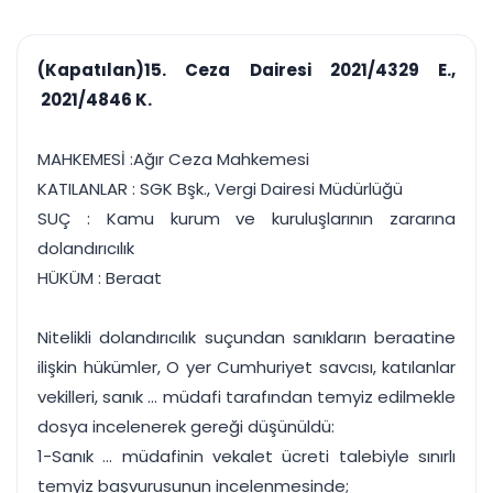
çalışsın
Ajanda ve
Finans ve Kasa
Etkinlikler
Hesap, kasa ve cari
Duruşma ve görev
takibi
(Kapatılan)15. Ceza Dairesi 2021/4329 E.,
takvimi
Raporlar ve Çıkt
2021/4846 K.
Hatırlatma ve
Tek tıkla profesyonel
Bildirim
rapor
Süreleri asla kaçırmayın
MAHKEMESİ :Ağır Ceza Mahkemesi
KATILANLAR : SGK Bşk., Vergi Dairesi Müdürlüğü
Tek panelde uçtan uca yönetim
UYAP & UETS entegrasyonundan finansa, hepsi bir arada.
SUÇ : Kamu kurum ve kuruluşlarının zararına
Tüm özellikleri inceleyin
Ücretsiz Başlayın
dolandırıcılık
HÜKÜM : Beraat
Nitelikli dolandırıcılık suçundan sanıkların beraatine
ilişkin hükümler, O yer Cumhuriyet savcısı, katılanlar
vekilleri, sanık ... müdafi tarafından temyiz edilmekle
dosya incelenerek gereği düşünüldü:
1-Sanık ... müdafinin vekalet ücreti talebiyle sınırlı
temyiz başvurusunun incelenmesinde;