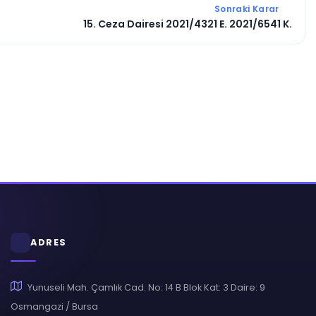
Sonraki Karar
15. Ceza Dairesi 2021/4321 E. 2021/6541 K.
ADRES
Yunuseli Mah. Çamlık Cad. No: 14 B Blok Kat: 3 Daire: 9
Osmangazi / Bursa