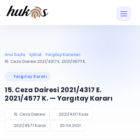
Özellikler
Fiyatlar
ENTEGRASYONLAR
YÖNETİM
UYAP
Dosya ve İçerikl
Ana Sayfa
İçtihat
Yargıtay Kararları
Blog
Entegrasyonu
Tüm dosyalar tek
ekranda
UYAP ile otomatik
15. Ceza Dairesi 2021/4317 E. 2021/4577 K.
senkron
Evrak ve Klasör
İçtihat
UYAP Evrak
Düzenleyin, hızlı erişi
Yargıtay Kararı
Entegrasyonu
İletişim
Kişiler ve İletişi
Evrakları tek tıkla aktarın
15. Ceza Dairesi 2021/4317 E.
Müvekkil ve taraf reh
UETS Entegrasyonu
2021/4577 K. — Yargıtay Kararı
Tebligatları anında
Vekalet Yöneti
Ücretsiz Başlayın
Giriş Yap
görün
Vekaletname ve yetk
takibi
15. Ceza Dairesi
2021/4317 Esas
PLANLAMA & TAKİP
AKILLI & FİNANS
2021/4577 Karar
20.04.2021
Otomasyon
Pano ve Takip
YENİ
Kuralları kurun, sist
Günlük işler tek bakışta