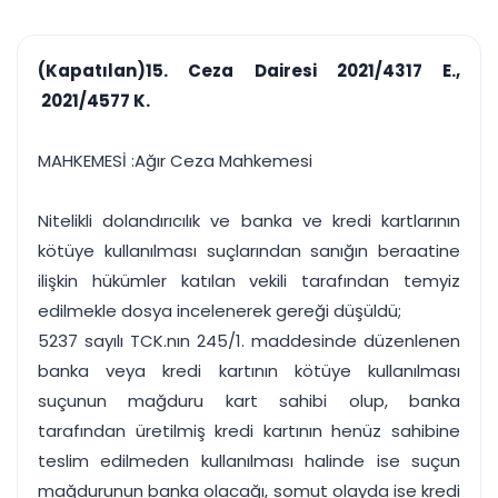
çalışsın
Ajanda ve
Finans ve Kasa
Etkinlikler
Hesap, kasa ve cari
Duruşma ve görev
takibi
(Kapatılan)15. Ceza Dairesi 2021/4317 E.,
takvimi
Raporlar ve Çıkt
2021/4577 K.
Hatırlatma ve
Tek tıkla profesyonel
Bildirim
rapor
Süreleri asla kaçırmayın
MAHKEMESİ :Ağır Ceza Mahkemesi
Tek panelde uçtan uca yönetim
UYAP & UETS entegrasyonundan finansa, hepsi bir arada.
Nitelikli dolandırıcılık ve banka ve kredi kartlarının
Tüm özellikleri inceleyin
Ücretsiz Başlayın
kötüye kullanılması suçlarından sanığın beraatine
ilişkin hükümler katılan vekili tarafından temyiz
edilmekle dosya incelenerek gereği düşüldü;
5237 sayılı TCK.nın 245/1. maddesinde düzenlenen
banka veya kredi kartının kötüye kullanılması
suçunun mağduru kart sahibi olup, banka
tarafından üretilmiş kredi kartının henüz sahibine
teslim edilmeden kullanılması halinde ise suçun
mağdurunun banka olacağı, somut olayda ise kredi