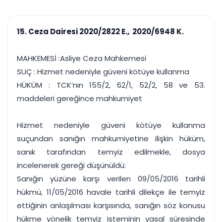
çalışsın
Ajanda ve
Finans ve Kasa
Etkinlikler
Hesap, kasa ve cari
Duruşma ve görev
takibi
15. Ceza Dairesi 2020/2822 E., 2020/6948 K.
takvimi
Raporlar ve Çıkt
Hatırlatma ve
Tek tıkla profesyonel
Bildirim
MAHKEMESİ :Asliye Ceza Mahkemesi
rapor
Süreleri asla kaçırmayın
SUÇ : Hizmet nedeniyle güveni kötüye kullanma
HÜKÜM : TCK’nın 155/2, 62/1, 52/2, 58 ve 53.
Tek panelde uçtan uca yönetim
UYAP & UETS entegrasyonundan finansa, hepsi bir arada.
maddeleri gereğince mahkumiyet
Tüm özellikleri inceleyin
Ücretsiz Başlayın
Hizmet nedeniyle güveni kötüye kullanma
suçundan sanığın mahkumiyetine ilişkin hüküm,
sanık tarafından temyiz edilmekle, dosya
incelenerek gereği düşünüldü:
Sanığın yüzüne karşı verilen 09/05/2016 tarihli
hükmü, 11/05/2016 havale tarihli dilekçe ile temyiz
ettiğinin anlaşılması karşısında, sanığın söz konusu
hükme yönelik temyiz isteminin yasal süresinde