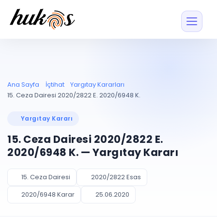
Özellikler
Fiyatlar
ENTEGRASYONLAR
YÖNETİM
UYAP
Dosya ve İçerikl
Ana Sayfa
İçtihat
Yargıtay Kararları
Blog
Entegrasyonu
Tüm dosyalar tek
ekranda
UYAP ile otomatik
15. Ceza Dairesi 2020/2822 E. 2020/6948 K.
senkron
Evrak ve Klasör
İçtihat
UYAP Evrak
Düzenleyin, hızlı erişi
Yargıtay Kararı
Entegrasyonu
İletişim
Kişiler ve İletişi
Evrakları tek tıkla aktarın
15. Ceza Dairesi 2020/2822 E.
Müvekkil ve taraf reh
UETS Entegrasyonu
2020/6948 K. — Yargıtay Kararı
Tebligatları anında
Vekalet Yöneti
Ücretsiz Başlayın
Giriş Yap
görün
Vekaletname ve yetk
takibi
15. Ceza Dairesi
2020/2822 Esas
PLANLAMA & TAKİP
AKILLI & FİNANS
2020/6948 Karar
25.06.2020
Otomasyon
Pano ve Takip
YENİ
Kuralları kurun, sist
Günlük işler tek bakışta