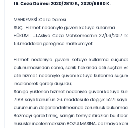
15. Ceza Dairesi 2020/2810 E., 2020/6980 K.
MAHKEMESİ :Ceza Dairesi
SUÇ : Hizmet nedeniyle güveni kötüye kullanma
HÜKÜM : ...1.Asliye Ceza Mahkemesi’nin 22/06/2017 ta
53.maddeleri gereğince mahkumiyet
Hizmet nedeniyle güveni kötüye kullanma suçundan
bulunulmasından sonra, sanık hakkında atılı suçtan ve
atılı hizmet nedeniyle güveni kötüye kullanma suçu
incelenerek gereği düşüldü;
Sanığa yüklenen hizmet nedeniyle güveni kötüye kull
7188 sayılı Kanun'un 26. maddesi ile değişik 5271 say
durumunun değerlendirilmesinde zorunluluk bulunması
Bozmayı gerektirmiş, sanığın temyiz itirazları bu it
hususlar incelenmeksizin BOZULMASINA, bozmaya konu 