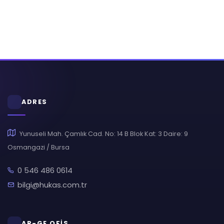
ADRES
Yunuseli Mah. Çamlık Cad. No: 14 B Blok Kat: 3 Daire: 9
Osmangazi / Bursa
0 546 486 0614
bilgi@hukas.com.tr
AR-GE OFİS