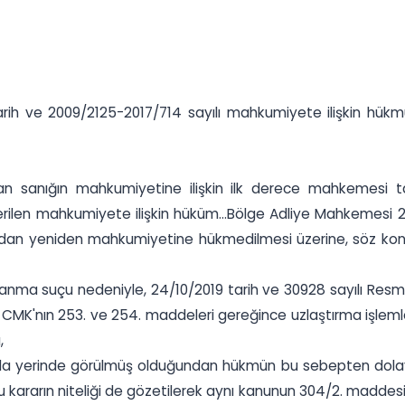
rih ve 2009/2125-2017/714 sayılı mahkumiyete ilişkin hükmü
 sanığın mahkumiyetine ilişkin ilk derece mahkemesi ta
rilen mahkumiyete ilişkin hüküm...Bölge Adliye Mahkemesi 22.
ndan yeniden mahkumiyetine hükmedilmesi üzerine, söz kon
anma suçu nedeniyle, 24/10/2019 tarih ve 30928 sayılı Resmi
ılı CMK'nın 253. ve 254. maddeleri gereğince uzlaştırma işle
,
ibarla yerinde görülmüş olduğundan hükmün bu sebepten dolay
kararın niteliği de gözetilerek aynı kanunun 304/2. maddesi