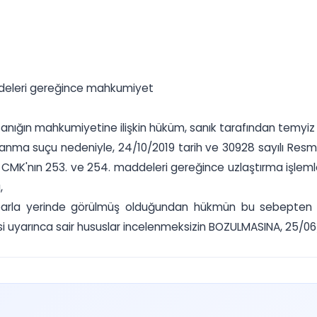
ddeleri gereğince mahkumiyet
ığın mahkumiyetine ilişkin hüküm, sanık tarafından temyiz 
anma suçu nedeniyle, 24/10/2019 tarih ve 30928 sayılı Resmi
ılı CMK'nın 253. ve 254. maddeleri gereğince uzlaştırma işle
,
itibarla yerinde görülmüş olduğundan hükmün bu sebepten 
uyarınca sair hususlar incelenmeksizin BOZULMASINA, 25/06/202