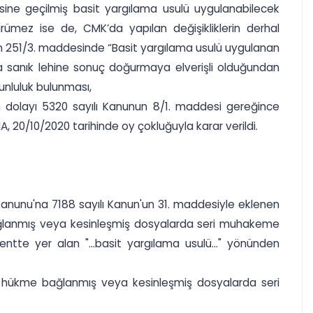
sine geçilmiş basit yargılama usulü uygulanabilecek
rümez ise de, CMK’da yapılan değişikliklerin derhal
K’nın 251/3. maddesinde “Basit yargılama usulü uygulanan
a sanık lehine sonuç doğurmaya elverişli olduğundan
unluluk bulunması,
en dolayı 5320 sayılı Kanunun 8/1. maddesi gereğince
 20/10/2020 tarihinde oy çokluğuyla karar verildi.
Kanunu'na 7188 sayılı Kanun'un 31. maddesiyle eklenen
 bağlanmış veya kesinleşmiş dosyalarda seri muhakeme
entte yer alan "...basit yargılama usulü..." yönünden
yle hükme bağlanmış veya kesinleşmiş dosyalarda seri