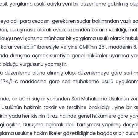
it yargılama usulü adıyla yeni bir düzenleme getirilmiş olu
pis veya adli para cezasını gerektiren suçlar bakımından yazı
an, duruşmasız olarak evrak üzerinden kararın verildiği, 
 olduğu nevi şahsına münhasır bir yargılama usulü olarak huku
 karar verilebilir’’ ibaresiyle ve yine CMK’nın 251. maddenin 
a duruşma açmak suretiyle genel hükümler uyarınca yargı
t olduğu vurgusunu yapmıştır.
lü düzenleme altına alınmış olup, düzenlemeye göre seri
n 174/1-c maddesine göre seri muhakeme usulü uygulanma
ldiğinde; bir kısım suçlar yönünden Seri Muhakeme Usulünün 
Usulünün hakimin takdir ve tercihine bırakıldığı , yine bir
rinin yada her ikisinin itirazı halinde genel hükümlere göre y
iği açıktır. Duruşma açılarak delil tartışması yapılmış dos
ama usulüne hakim ilkeler gözetildiğinde bağdaşır bir durum