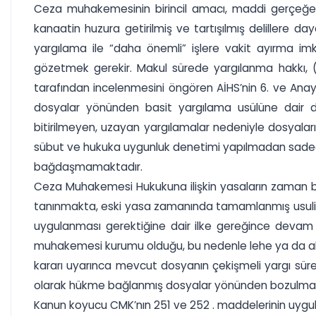
Ceza muhakemesinin birincil amacı, maddi gerçeğe u
kanaatin huzura getirilmiş ve tartışılmış delillere da
yargılama ile “daha önemli” işlere vakit ayırma 
gözetmek gerekir. Makul sürede yargılanma hakkı, 
tarafından incelenmesini öngören AİHS’nin 6. ve Anayasa
dosyalar yönünden basit yargılama usülüne dair değ
bitirilmeyen, uzayan yargılamalar nedeniyle dosyala
sübut ve hukuka uygunluk denetimi yapılmadan sadec
bağdaşmamaktadır.
Ceza Muhakemesi Hukukuna ilişkin yasaların zaman bak
tanınmakta, eski yasa zamanında tamamlanmış usuli işl
uygulanması gerektiğine dair ilke gereğince devam
muhakemesi kurumu olduğu, bu nedenle lehe ya da ale
kararı uyarınca mevcut dosyanın çekişmeli yargı sürec
olarak hükme bağlanmış dosyalar yönünden bozulmas
Kanun koyucu CMK’nın 251 ve 252 . maddelerinin uygulan