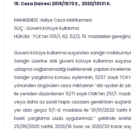
15. Ceza Dairesi 2019/1570 E., 2020/10131 K.
MAHKEMESİ :Asliye Ceza Mahkemesi
SUÇ : Güveni kötüye kullanma
HÜKÜM : TCK’nın 155/1, 62, 52/2, 51. maddeleri gereğ
Güveni kötüye kullanma suçundan sanığın mahkumiyetin
Sanığın üzerine atılı güveni kötüye kullanma suçun
uzlaşma sağlanamadığı belirlenerek yapılan inceleme
Sanığın yargılama konusu eyleminin, 5237 sayılı TCK
yönünden öngörülen ceza miktarının “altı aydan iki yıla
ile yeniden düzenlenen 5271 sayılı CMK’nın 251/1. mad
veya daha az süreli hapis cezasını gerektiren suçlard
yer alan geçici 5/1-d. maddesi ile “01/01/2020 tari
basit yargılama usulü uygulanmaz.” şeklinde sınır
25/06/2020 tarihli, 2020/16 Esas ve 2020/33 Karar sayılı