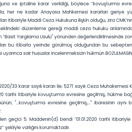
ğuna ve iptaline karar verildiği, böylece “kovuşturma evre
akla; her ne kadar Anayasa Mahkemesi kararları geriye yü
uçları itibariyle Maddi Ceza Hukukuna ilişkin olduğu, zira CM
r” şeklindeki düzenleme gereği maddi ceza hukuku anlamınd
n “Basit Yargılama Usulü" yönünden değerlendirilmesinde zor
irazları bu itibarla yerinde görülmüş olduğundan bu sebept
 uyarınca sair hususlar incelenmeksizin hükmün BOZULMASINA,
0/33 karar sayılı kararı ile; 5271 sayılı Ceza Muhakemesi 
.2020 tarihi itibariyle kovuşturma evresine geçilmiş, hükme
nün; "...kovuşturma evresine geçilmiş,..." ibaresinin aynı b
.
en geçici 5. Maddenin(d) bendi ‘‘01.01.2020 tarihi itibari
şekliyle varlığını korumaktadır.