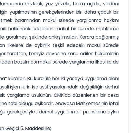
sında sözlülük, yüz yüzelik, halka açıklık, vicdani
kliğin yapılmasının gerekçelerinden biri daha çabuk bir
 etmek bakımından makul sürede yargılanma hakkını
nık hakkındaki iddiaların makul bir sürede mahkeme
atle görülmesi şeklinde anlaşılmalıdır. Karara bağlanmış
n ilkelere de aykırılık teşkil edecek, makul sürede
ğer taraftan, temyiz davasına konu edilen hükümlerin
den bozulması makul sürede yargılanma ilkesi ile de
kuralıdır. Bu kural ile her iki yasaya uygulama alanı
 işlemlerin ise usül yasalarındaki değişikliğin derhal
sit yargılama usulünün, CMK’da düzenlenen bir ceza
ne tabi olduğu aşikardır. Anayasa Mahkemesinin iptal
ü gerekçesiyle ‚‘‘derhal uygulanma‘‘ prensibine aykırı
n Geçici 5. Maddesi ile;