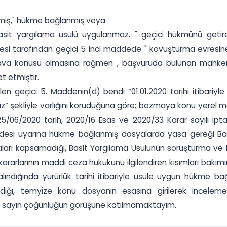
çilmiş," hükme bağlanmış veya
sit yargılama usulü uygulanmaz. " geçici hükmünü getirer
si tarafından geçici 5 inci maddede " kovuşturma evresine ge
i dava konusu olmasına rağmen , başvuruda bulunan mah
t etmiştir.
en geçici 5. Maddenin(d) bendi ‘‘01.01.2020 tarihi itibari
z‘‘ şekliyle varlığını koruduğuna göre; bozmaya konu yerel
/06/2020 tarih, 2020/16 Esas ve 2020/33 Karar sayılı iptal
addesi uyarına hükme bağlanmış dosyalarda yasa gereği B
ları kapsamadığı, Basit Yargılama Usulünün soruşturma ve 
ararlarının maddi ceza hukukunu ilgilendiren kısımları bak
alındığında yürürlük tarihi itibariyle usule uygun hükme ba
ğı, temyize konu dosyanın esasına girilerek inceleme 
i sayın çoğunluğun görüşüne katılmamaktayım.