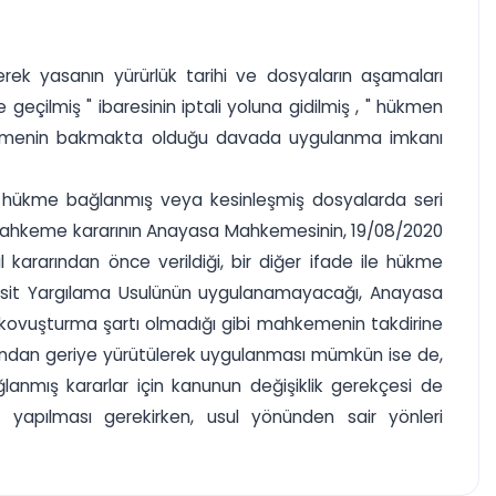
ek yasanın yürürlük tarihi ve dosyaların aşamaları
çilmiş " ibaresinin iptali yoluna gidilmiş , " hükmen
kemenin bakmakta olduğu davada uygulanma imkanı
yle hükme bağlanmış veya kesinleşmiş dosyalarda seri
 mahkeme kararının Anayasa Mahkemesinin, 19/08/2020
 kararından önce verildiği, bir diğer ifade ile hükme
asit Yargılama Usulünün uygulanamayacağı, Anayasa
kovuşturma şartı olmadığı gibi mahkemenin takdirine
ımından geriye yürütülerek uygulanması mümkün ise de,
ğlanmış kararlar için kanunun değişiklik gerekçesi de
yapılması gerekirken, usul yönünden sair yönleri