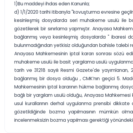
1)Bu maddeyi ihdas eden Kanunla;
d) 1/1/2020 tarihi itibarıyla "kovuşturma evresine ge
kesinleşmiş dosyalarda seri muhakeme usulü ile ba
gözetilerek bir sınırlama yapmıştır. Anayasa Mahkeme
bağlanmış veya kesinleşmiş dosyalarda " ibares
bulunmadığından yetkisiz olduğundan bahisle talebi re
Anayasa Mahkemesinin iptal kararı sonrası sözü edil
muhakeme usulü ile basit yargılama usulü uygulanma
tarih ve 31218 sayılı Resmi Gazete'de yayımlanan, 25
bağlanmış bir dosya olduğu , CMK’nın geçici 5. M
Mahkemesinin iptal kararının hükme bağlanmış dosya
bağlı bir yargılam usulü olduğu, Anayasa Mahkemesi k
usul kurallarının derhal uygulanma prensibi dikkate 
gözetildiğinde bozma yapılmasının mümkün olmadı
incelenmeksizin bozma yapılması gerektiği yönündek