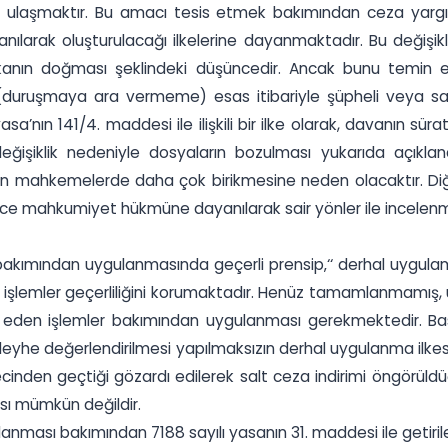
laşmaktır. Bu amacı tesis etmek bakımından ceza yargılama
yanılarak oluşturulacağı ilkelerine dayanmaktadır. Bu değişi
imkanın doğması şeklindeki düşüncedir. Ancak bunu temin
(duruşmaya ara vermeme) esas itibariyle şüpheli veya sa
’nın 141/4. maddesi ile ilişkili bir ilke olarak, davanın sür
işiklik nedeniyle dosyaların bozulması yukarıda açıklana
rın mahkemelerde daha çok birikmesine neden olacaktır. Di
e mahkumiyet hükmüne dayanılarak sair yönler ile incelenme
ımından uygulanmasında geçerli prensip‚‘‘ derhal uygulama‘‘ 
emler geçerliliğini korumaktadır. Henüz tamamlanmamış, usuli
 eden işlemler bakımından uygulanması gerekmektedir. Ba
yhe değerlendirilmesi yapılmaksızın derhal uygulanma ilkesi
inden geçtiği gözardı edilerek salt ceza indirimi öngörüldüğ
ı mümkün değildir.
ması bakımından 7188 sayılı yasanın 31. maddesi ile getirile