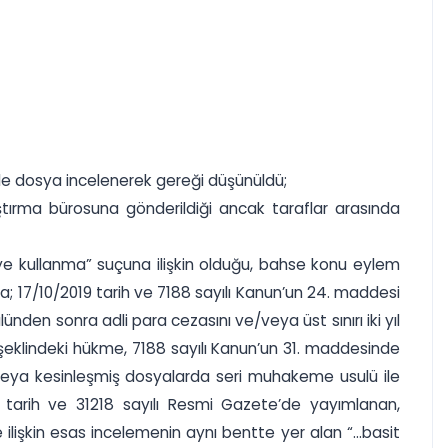
le dosya incelenerek gereği düşünüldü;
tırma bürosuna gönderildiği ancak taraflar arasında
ye kullanma” suçuna ilişkin olduğu, bahse konu eylem
la; 17/10/2019 tarih ve 7188 sayılı Kanun’un 24. maddesi
en sonra adli para cezasını ve/veya üst sınırı iki yıl
 şeklindeki hükme, 7188 sayılı Kanun’un 31. maddesinde
 veya kesinleşmiş dosyalarda seri muhakeme usulü ile
 tarih ve 31218 sayılı Resmi Gazete’de yayımlanan,
e ilişkin esas incelemenin aynı bentte yer alan “...basit