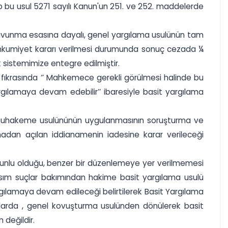
p bu usul 5271 sayılı Kanun'un 251. ve 252. maddelerde
lı savunma esasına dayalı, genel yargılama usulünün tam
mahkumiyet kararı verilmesi durumunda sonuç cezada ¼
k sistemimize entegre edilmiştir.
6. fıkrasında ‘’ Mahkemece gerekli görülmesi halinde bu
lamaya devam edebilir’’ ibaresiyle basit yargılama
 muhakeme usulününün uygulanmasının soruşturma ve
dan açılan iddianamenin iadesine karar verileceği
zorunlu olduğu, benzer bir düzenlemeye yer verilmemesi
 kısım suçlar bakımından hakime basit yargılama usulü
argılamaya devam edileceği belirtilerek Basit Yargılama
yalarda , genel kovuşturma usulünden dönülerek basit
 değildir.