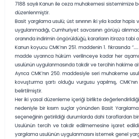
7188 sayılı Kanun ile ceza muhakemesi sistemimize bas
düzenlenmiştir.
Basit yargılama usulü; üst sınırının iki yıla kadar ha
uygulanmadığı, Cumhuriyet savcısının görüşü alınmad
oranında indirimin öngörüldüğü, kararların itiraza tabi
Kanun koyucu CMK’nın 251. maddenin 1. fıkrasında ‘’…..
madde uyarınca hüküm verilinceye kadar her aşamad
usulünün uygulanmasında takdir ve tercihin hakime ai
Ayrıca CMK’nın 250. maddesiyle seri muhakeme usu
kovuşturma şartı olduğu vurgusu yapılmış, CMK’nı
belirtilmiştir.
Her iki yasal düzenleme içeriği birlikte değerlendiri
nedeniyle bir kısım suçlar yönünden Basit Yargılama 
seçeneğinin getirildiği durumlarda dahi taraflardan bi
Usulünün tercih ve takdir edilmemesine işaret edild
yargılama usulünün uygulanmasını istemek genel yargıl