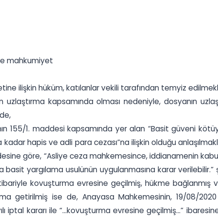
ince mahkumiyet
e ilişkin hüküm, katılanlar vekili tarafından temyiz edilmek
un uzlaştırma kapsamında olması nedeniyle, dosyanın uzlaş
de,
’nın 155/1. maddesi kapsamında yer alan “Basit güveni kötü
 kadar hapis ve adli para cezası”na ilişkin olduğu anlaşılmak
desine göre, “Asliye ceza mahkemesince, iddianamenin kabulünd
a basit yargılama usulünün uygulanmasına karar verilebilir.”
hi itibariyle kovuşturma evresine geçilmiş, hükme bağlanmış
lama getirilmiş ise de, Anayasa Mahkemesinin, 19/08/2020
 iptal kararı ile “...kovuşturma evresine geçilmiş...” ibaresin