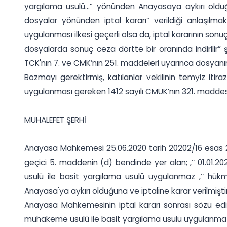
yargılama usulü...” yönünden Anayasaya aykırı oldu
dosyalar yönünden iptal kararı” verildiği anlaşılm
uygulanması ilkesi geçerli olsa da, iptal kararının son
dosyalarda sonuç ceza dörtte bir oranında indirili
TCK'nın 7. ve CMK’nın 251. maddeleri uyarınca dosyanı
Bozmayı gerektirmiş, katılanlar vekilinin temyiz it
uygulanması gereken 1412 sayılı CMUK’nın 321. maddesi
MUHALEFET ŞERHİ
Anayasa Mahkemesi 25.06.2020 tarih 20202/16 esas 202
geçici 5. maddenin (d) bendinde yer alan; ‚‘‘ 01.01
usulü ile basit yargılama usulü uygulanmaz ‚‘‘ hükmü
Anayasa'ya aykırı olduğuna ve iptaline karar verilmiştir
Anayasa Mahkemesinin iptal kararı sonrası sözü edil
muhakeme usulü ile basit yargılama usulü uygulanmaz‘‘ 