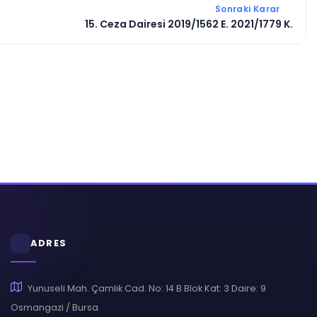
Sonraki Karar
15. Ceza Dairesi 2019/1562 E. 2021/1779 K.
ADRES
Yunuseli Mah. Çamlık Cad. No: 14 B Blok Kat: 3 Daire: 9
Osmangazi / Bursa