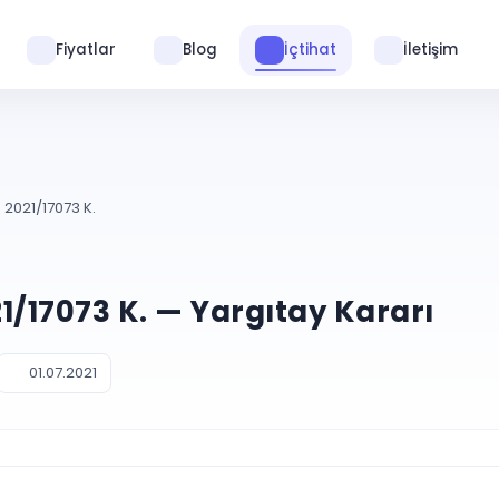
Fiyatlar
Blog
İçtihat
İletişim
 2021/17073 K.
21/17073 K. — Yargıtay Kararı
01.07.2021