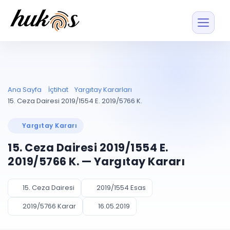
Özellikler
Fiyatlar
ENTEGRASYONLAR
YÖNETİM
UYAP
Dosya ve İçerikl
Ana Sayfa
İçtihat
Yargıtay Kararları
Blog
Entegrasyonu
Tüm dosyalar tek
ekranda
UYAP ile otomatik
15. Ceza Dairesi 2019/1554 E. 2019/5766 K.
senkron
Evrak ve Klasör
İçtihat
UYAP Evrak
Düzenleyin, hızlı erişi
Yargıtay Kararı
Entegrasyonu
İletişim
Kişiler ve İletişi
Evrakları tek tıkla aktarın
15. Ceza Dairesi 2019/1554 E.
Müvekkil ve taraf reh
UETS Entegrasyonu
2019/5766 K. — Yargıtay Kararı
Tebligatları anında
Vekalet Yöneti
Ücretsiz Başlayın
Giriş Yap
görün
Vekaletname ve yetk
takibi
15. Ceza Dairesi
2019/1554 Esas
PLANLAMA & TAKİP
AKILLI & FİNANS
2019/5766 Karar
16.05.2019
Otomasyon
Pano ve Takip
YENİ
Kuralları kurun, sist
Günlük işler tek bakışta