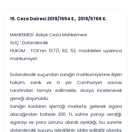
çalışsın
Ajanda ve
Finans ve Kasa
Etkinlikler
Hesap, kasa ve cari
Duruşma ve görev
takibi
15. Ceza Dairesi 2019/1554 E., 2019/5766 K.
takvimi
Raporlar ve Çıkt
Hatırlatma ve
Tek tıkla profesyonel
Bildirim
MAHKEMESİ :Asliye Ceza Mahkemesi
rapor
Süreleri asla kaçırmayın
SUÇ : Dolandırıcılık
HÜKÜM : TCK’nın 157/1, 62, 52. maddeleri uyarınca
Tek panelde uçtan uca yönetim
UYAP & UETS entegrasyonundan finansa, hepsi bir arada.
mahkumiyet
Tüm özellikleri inceleyin
Ücretsiz Başlayın
Dolandırıcılık suçundan sanığın mahkumiyetine ilişkin
hüküm, sanık ve O yer Cumhuriyet savcısı
tarafından temyiz edilmekle, dosya incelenerek
gereği düşünüldü;
Sanığın katılanın işlettiği markete gelerek sigara
alacağından bahisle 200 TL sahte parayı verdiği;
sigarayı ve para üstünü alarak ayrıldığı, bu suretle
dolandırıcılık suçunu işlediğinin iddia edildiği olayda;