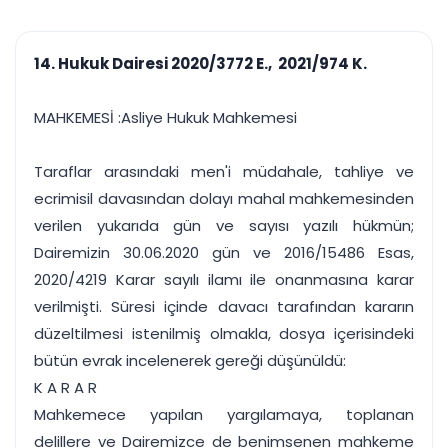
çalışsın
Ajanda ve
Finans ve Kasa
Etkinlikler
Hesap, kasa ve cari
Duruşma ve görev
takibi
14. Hukuk Dairesi 2020/3772 E., 2021/974 K.
takvimi
Raporlar ve Çıkt
Hatırlatma ve
Tek tıkla profesyonel
Bildirim
MAHKEMESİ :Asliye Hukuk Mahkemesi
rapor
Süreleri asla kaçırmayın
Taraflar arasındaki men'i müdahale, tahliye ve
Tek panelde uçtan uca yönetim
UYAP & UETS entegrasyonundan finansa, hepsi bir arada.
ecrimisil davasından dolayı mahal mahkemesinden
Tüm özellikleri inceleyin
Ücretsiz Başlayın
verilen yukarıda gün ve sayısı yazılı hükmün;
Dairemizin 30.06.2020 gün ve 2016/15486 Esas,
2020/4219 Karar sayılı ilamı ile onanmasına karar
verilmişti. Süresi içinde davacı tarafından kararın
düzeltilmesi istenilmiş olmakla, dosya içerisindeki
bütün evrak incelenerek gereği düşünüldü:
K A R A R
Mahkemece yapılan yargılamaya, toplanan
delillere ve Dairemizce de benimsenen mahkeme