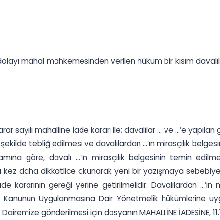
 dolayı mahal mahkemesinden verilen hüküm bir kısım davalıla
r sayılı mahalline iade kararı ile; davalılar ... ve ...’e yapıl
 şekilde tebliğ edilmesi ve davalılardan ...’ın mirasçılık belge
ına göre, davalı ...’ın mirasçılık belgesinin temin edilme
bu kez daha dikkatlice okunarak yeni bir yazışmaya sebebiye
kararının gereği yerine getirilmelidir. Davalılardan ...’ın mi
at Kanunun Uygulanmasına Dair Yönetmelik hükümlerine uygun
remize gönderilmesi için dosyanın MAHALLİNE İADESİNE, 11.11.201