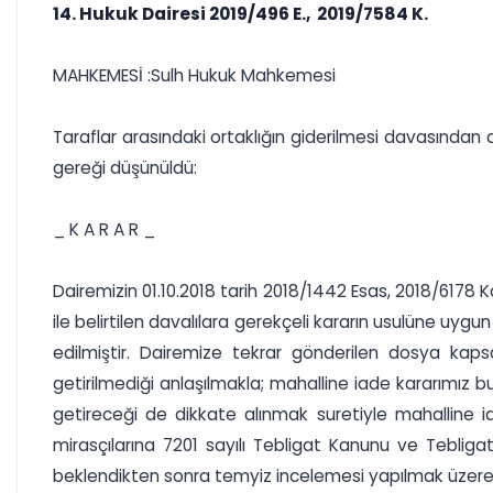
14. Hukuk Dairesi 2019/496 E., 2019/7584 K.
MAHKEMESİ :Sulh Hukuk Mahkemesi
Taraflar arasındaki ortaklığın giderilmesi davasından
gereği düşünüldü:
_ K A R A R _
Dairemizin 01.10.2018 tarih 2018/1442 Esas, 2018/6178 Kara
ile belirtilen davalılara gerekçeli kararın usulüne uygun
edilmiştir. Dairemize tekrar gönderilen dosya kapsam
getirilmediği anlaşılmakla; mahalline iade kararımız 
getireceği de dikkate alınmak suretiyle mahalline iade 
mirasçılarına 7201 sayılı Tebligat Kanunu ve Teblig
beklendikten sonra temyiz incelemesi yapılmak üzere Dai