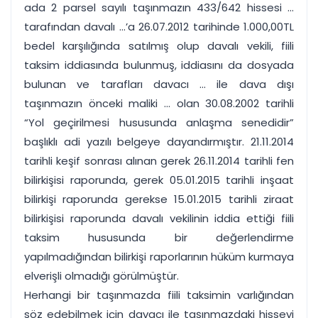
ada 2 parsel sayılı taşınmazın 433/642 hissesi ...
tarafından davalı ...’a 26.07.2012 tarihinde 1.000,00TL
bedel karşılığında satılmış olup davalı vekili, fiili
taksim iddiasında bulunmuş, iddiasını da dosyada
bulunan ve tarafları davacı ... ile dava dışı
taşınmazın önceki maliki ... olan 30.08.2002 tarihli
“Yol geçirilmesi hususunda anlaşma senedidir”
başlıklı adi yazılı belgeye dayandırmıştır. 21.11.2014
tarihli keşif sonrası alınan gerek 26.11.2014 tarihli fen
bilirkişisi raporunda, gerek 05.01.2015 tarihli inşaat
bilirkişi raporunda gerekse 15.01.2015 tarihli ziraat
bilirkişisi raporunda davalı vekilinin iddia ettiği fiili
taksim hususunda bir değerlendirme
yapılmadığından bilirkişi raporlarının hüküm kurmaya
elverişli olmadığı görülmüştür.
Herhangi bir taşınmazda fiili taksimin varlığından
söz edebilmek için davacı ile taşınmazdaki hisseyi