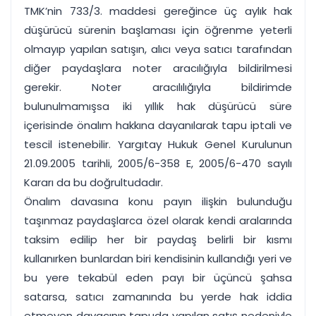
TMK’nin 733/3. maddesi gereğince üç aylık hak
düşürücü sürenin başlaması için öğrenme yeterli
olmayıp yapılan satışın, alıcı veya satıcı tarafından
diğer paydaşlara noter aracılığıyla bildirilmesi
gerekir. Noter aracılılığıyla bildirimde
bulunulmamışsa iki yıllık hak düşürücü süre
içerisinde önalım hakkına dayanılarak tapu iptali ve
tescil istenebilir. Yargıtay Hukuk Genel Kurulunun
21.09.2005 tarihli, 2005/6-358 E, 2005/6-470 sayılı
Kararı da bu doğrultudadır.
Önalım davasına konu payın ilişkin bulunduğu
taşınmaz paydaşlarca özel olarak kendi aralarında
taksim edilip her bir paydaş belirli bir kısmı
kullanırken bunlardan biri kendisinin kullandığı yeri ve
bu yere tekabül eden payı bir üçüncü şahsa
satarsa, satıcı zamanında bu yerde hak iddia
etmeyen davacının tapuda yapılan satış nedeniyle