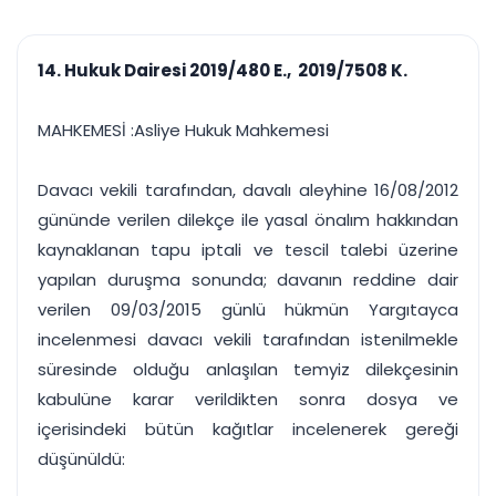
çalışsın
Ajanda ve
Finans ve Kasa
Etkinlikler
Hesap, kasa ve cari
Duruşma ve görev
takibi
14. Hukuk Dairesi 2019/480 E., 2019/7508 K.
takvimi
Raporlar ve Çıkt
Hatırlatma ve
Tek tıkla profesyonel
Bildirim
MAHKEMESİ :Asliye Hukuk Mahkemesi
rapor
Süreleri asla kaçırmayın
Davacı vekili tarafından, davalı aleyhine 16/08/2012
Tek panelde uçtan uca yönetim
UYAP & UETS entegrasyonundan finansa, hepsi bir arada.
gününde verilen dilekçe ile yasal önalım hakkından
Tüm özellikleri inceleyin
Ücretsiz Başlayın
kaynaklanan tapu iptali ve tescil talebi üzerine
yapılan duruşma sonunda; davanın reddine dair
verilen 09/03/2015 günlü hükmün Yargıtayca
incelenmesi davacı vekili tarafından istenilmekle
süresinde olduğu anlaşılan temyiz dilekçesinin
kabulüne karar verildikten sonra dosya ve
içerisindeki bütün kağıtlar incelenerek gereği
düşünüldü: