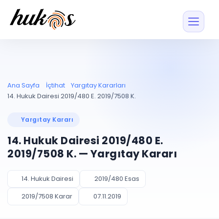
Özellikler
Fiyatlar
ENTEGRASYONLAR
YÖNETİM
UYAP
Dosya ve İçerikl
Ana Sayfa
İçtihat
Yargıtay Kararları
Blog
Entegrasyonu
Tüm dosyalar tek
ekranda
UYAP ile otomatik
14. Hukuk Dairesi 2019/480 E. 2019/7508 K.
senkron
Evrak ve Klasör
İçtihat
UYAP Evrak
Düzenleyin, hızlı erişi
Yargıtay Kararı
Entegrasyonu
İletişim
Kişiler ve İletişi
Evrakları tek tıkla aktarın
14. Hukuk Dairesi 2019/480 E.
Müvekkil ve taraf reh
UETS Entegrasyonu
2019/7508 K. — Yargıtay Kararı
Tebligatları anında
Vekalet Yöneti
Ücretsiz Başlayın
Giriş Yap
görün
Vekaletname ve yetk
takibi
14. Hukuk Dairesi
2019/480 Esas
PLANLAMA & TAKİP
AKILLI & FİNANS
2019/7508 Karar
07.11.2019
Otomasyon
Pano ve Takip
YENİ
Kuralları kurun, sist
Günlük işler tek bakışta