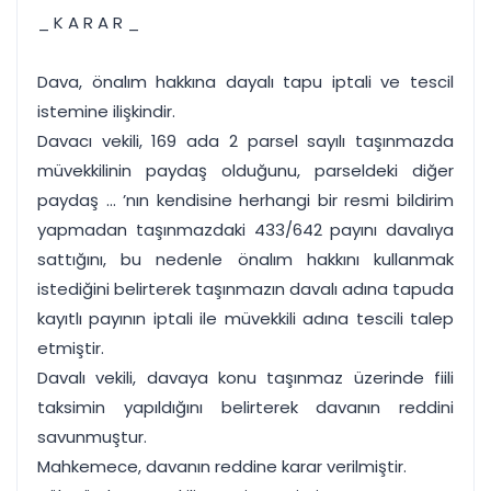
_ K A R A R _
Dava, önalım hakkına dayalı tapu iptali ve tescil
istemine ilişkindir.
Davacı vekili, 169 ada 2 parsel sayılı taşınmazda
müvekkilinin paydaş olduğunu, parseldeki diğer
paydaş ... ’nın kendisine herhangi bir resmi bildirim
yapmadan taşınmazdaki 433/642 payını davalıya
sattığını, bu nedenle önalım hakkını kullanmak
istediğini belirterek taşınmazın davalı adına tapuda
kayıtlı payının iptali ile müvekkili adına tescili talep
etmiştir.
Davalı vekili, davaya konu taşınmaz üzerinde fiili
taksimin yapıldığını belirterek davanın reddini
savunmuştur.
Mahkemece, davanın reddine karar verilmiştir.