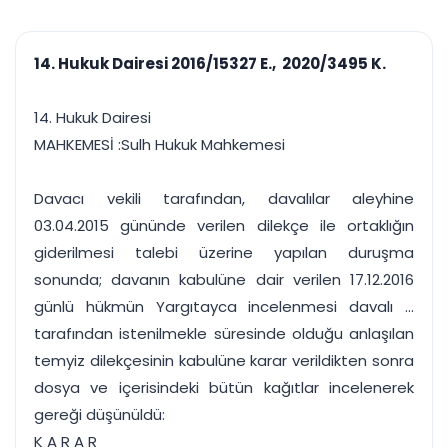
çalışsın
Ajanda ve
Finans ve Kasa
Etkinlikler
Hesap, kasa ve cari
Duruşma ve görev
takibi
14. Hukuk Dairesi 2016/15327 E., 2020/3495 K.
takvimi
Raporlar ve Çıkt
Hatırlatma ve
Tek tıkla profesyonel
Bildirim
14. Hukuk Dairesi
rapor
Süreleri asla kaçırmayın
MAHKEMESİ :Sulh Hukuk Mahkemesi
Tek panelde uçtan uca yönetim
UYAP & UETS entegrasyonundan finansa, hepsi bir arada.
Davacı vekili tarafından, davalılar aleyhine
Tüm özellikleri inceleyin
Ücretsiz Başlayın
03.04.2015 gününde verilen dilekçe ile ortaklığın
giderilmesi talebi üzerine yapılan duruşma
sonunda; davanın kabulüne dair verilen 17.12.2016
günlü hükmün Yargıtayca incelenmesi davalı ...
tarafından istenilmekle süresinde olduğu anlaşılan
temyiz dilekçesinin kabulüne karar verildikten sonra
dosya ve içerisindeki bütün kağıtlar incelenerek
gereği düşünüldü:
K A R A R