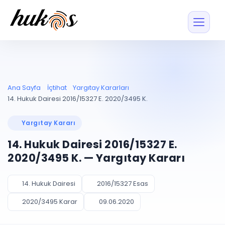
Özellikler
Fiyatlar
ENTEGRASYONLAR
YÖNETİM
UYAP
Dosya ve İçerikl
Ana Sayfa
İçtihat
Yargıtay Kararları
Blog
Entegrasyonu
Tüm dosyalar tek
ekranda
UYAP ile otomatik
14. Hukuk Dairesi 2016/15327 E. 2020/3495 K.
senkron
Evrak ve Klasör
İçtihat
UYAP Evrak
Düzenleyin, hızlı erişi
Yargıtay Kararı
Entegrasyonu
İletişim
Kişiler ve İletişi
Evrakları tek tıkla aktarın
14. Hukuk Dairesi 2016/15327 E.
Müvekkil ve taraf reh
UETS Entegrasyonu
2020/3495 K. — Yargıtay Kararı
Tebligatları anında
Vekalet Yöneti
Ücretsiz Başlayın
Giriş Yap
görün
Vekaletname ve yetk
takibi
14. Hukuk Dairesi
2016/15327 Esas
PLANLAMA & TAKİP
AKILLI & FİNANS
2020/3495 Karar
09.06.2020
Otomasyon
Pano ve Takip
YENİ
Kuralları kurun, sist
Günlük işler tek bakışta