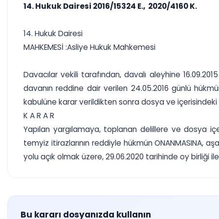
14. Hukuk Dairesi 2016/15324 E., 2020/4160 K.
14. Hukuk Dairesi
MAHKEMESİ :Asliye Hukuk Mahkemesi
Davacılar vekili tarafından, davalı aleyhine 16.09.20
davanın reddine dair verilen 24.05.2016 günlü hükmün
kabulüne karar verildikten sonra dosya ve içerisindek
K A R A R
Yapılan yargılamaya, toplanan delillere ve dosya 
temyiz itirazlarının reddiyle hükmün ONANMASINA, aşa
yolu açık olmak üzere, 29.06.2020 tarihinde oy birliği ile 
Bu kararı dosyanızda kullanın