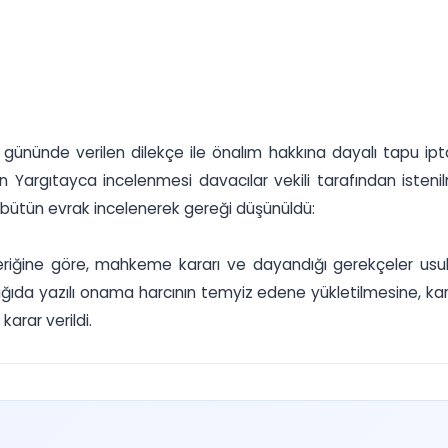
15 gününde verilen dilekçe ile önalım hakkına dayalı tapu ip
 Yargıtayca incelenmesi davacılar vekili tarafından isteni
i bütün evrak incelenerek gereği düşünüldü:
içeriğine göre, mahkeme kararı ve dayandığı gerekçeler 
ğıda yazılı onama harcının temyiz edene yükletilmesine, kara
karar verildi.