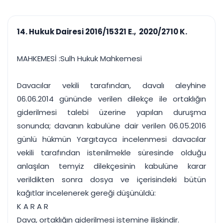
çalışsın
Ajanda ve
Finans ve Kasa
Etkinlikler
Hesap, kasa ve cari
Duruşma ve görev
takibi
14. Hukuk Dairesi 2016/15321 E., 2020/2710 K.
takvimi
Raporlar ve Çıkt
Hatırlatma ve
Tek tıkla profesyonel
Bildirim
MAHKEMESİ :Sulh Hukuk Mahkemesi
rapor
Süreleri asla kaçırmayın
Davacılar vekili tarafından, davalı aleyhine
Tek panelde uçtan uca yönetim
UYAP & UETS entegrasyonundan finansa, hepsi bir arada.
06.06.2014 gününde verilen dilekçe ile ortaklığın
Tüm özellikleri inceleyin
Ücretsiz Başlayın
giderilmesi talebi üzerine yapılan duruşma
sonunda; davanın kabulüne dair verilen 06.05.2016
günlü hükmün Yargıtayca incelenmesi davacılar
vekili tarafından istenilmekle süresinde olduğu
anlaşılan temyiz dilekçesinin kabulüne karar
verildikten sonra dosya ve içerisindeki bütün
kağıtlar incelenerek gereği düşünüldü:
K A R A R
Dava, ortaklığın giderilmesi istemine ilişkindir.