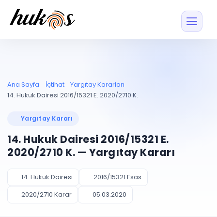
Özellikler
Fiyatlar
ENTEGRASYONLAR
YÖNETİM
UYAP
Dosya ve İçerikl
Ana Sayfa
İçtihat
Yargıtay Kararları
Blog
Entegrasyonu
Tüm dosyalar tek
ekranda
UYAP ile otomatik
14. Hukuk Dairesi 2016/15321 E. 2020/2710 K.
senkron
Evrak ve Klasör
İçtihat
UYAP Evrak
Düzenleyin, hızlı erişi
Yargıtay Kararı
Entegrasyonu
İletişim
Kişiler ve İletişi
Evrakları tek tıkla aktarın
14. Hukuk Dairesi 2016/15321 E.
Müvekkil ve taraf reh
UETS Entegrasyonu
2020/2710 K. — Yargıtay Kararı
Tebligatları anında
Vekalet Yöneti
Ücretsiz Başlayın
Giriş Yap
görün
Vekaletname ve yetk
takibi
14. Hukuk Dairesi
2016/15321 Esas
PLANLAMA & TAKİP
AKILLI & FİNANS
2020/2710 Karar
05.03.2020
Otomasyon
Pano ve Takip
YENİ
Kuralları kurun, sist
Günlük işler tek bakışta