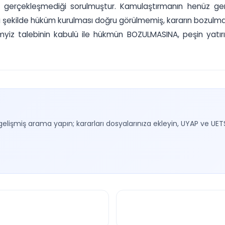
gerçekleşmediği sorulmuştur. Kamulaştırmanın henüz gerçe
zılı şekilde hüküm kurulması doğru görülmemiş, kararın bozulm
iz talebinin kabulü ile hükmün BOZULMASINA, peşin yatırıla
gelişmiş arama yapın; kararları dosyalarınıza ekleyin, UYAP ve UET