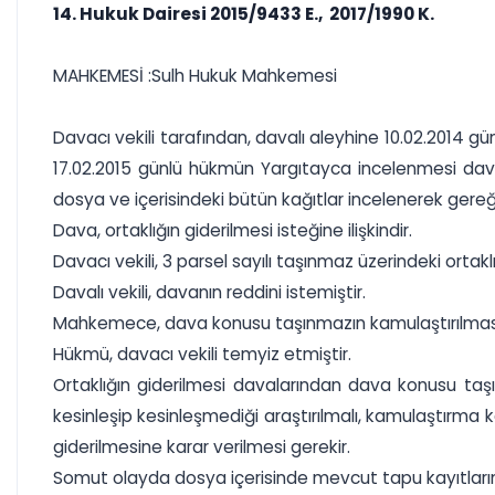
14. Hukuk Dairesi 2015/9433 E., 2017/1990 K.
MAHKEMESİ :Sulh Hukuk Mahkemesi
Davacı vekili tarafından, davalı aleyhine 10.02.2014 gü
17.02.2015 günlü hükmün Yargıtayca incelenmesi davac
dosya ve içerisindeki bütün kağıtlar incelenerek gereğ
Dava, ortaklığın giderilmesi isteğine ilişkindir.
Davacı vekili, 3 parsel sayılı taşınmaz üzerindeki orta
Davalı vekili, davanın reddini istemiştir.
Mahkemece, dava konusu taşınmazın kamulaştırılmasına d
Hükmü, davacı vekili temyiz etmiştir.
Ortaklığın giderilmesi davalarından dava konusu taş
kesinleşip kesinleşmediği araştırılmalı, kamulaştırma k
giderilmesine karar verilmesi gerekir.
Somut olayda dosya içerisinde mevcut tapu kayıtlarına