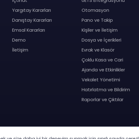
İçtihat
UETS Entegrasyonu
Yargıtay Kararları
Otomasyon
Danıştay Kararları
Pano ve Takip
Emsal Kararları
Kişiler ve İletişim
Demo
Dosya ve İçerikleri
İletişim
Evrak ve Klasör
Çoklu Kasa ve Cari
Ajanda ve Etkinlikler
Vekalet Yönetimi
Hatırlatma ve Bildirim
Raporlar ve Çıktılar
mek ve size daha iyi bir deneyim sunmak için sınırlı sayıda çerezl