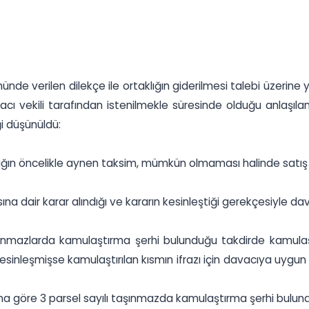
nünde verilen dilekçe ile ortaklığın giderilmesi talebi üzeri
ı vekili tarafından istenilmekle süresinde olduğu anlaşılan
i düşünüldü:
klığın öncelikle aynen taksim, mümkün olmaması halinde satış s
air karar alındığı ve kararın kesinleştiği gerekçesiyle dava
ınmazlarda kamulaştırma şerhi bulunduğu takdirde kamulaştı
esinleşmişse kamulaştırılan kısmın ifrazı için davacıya uygun b
 göre 3 parsel sayılı taşınmazda kamulaştırma şerhi bulundu