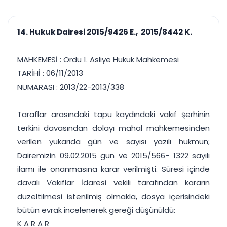
çalışsın
Ajanda ve
Finans ve Kasa
Etkinlikler
Hesap, kasa ve cari
Duruşma ve görev
takibi
14. Hukuk Dairesi 2015/9426 E., 2015/8442 K.
takvimi
Raporlar ve Çıkt
Hatırlatma ve
Tek tıkla profesyonel
Bildirim
MAHKEMESİ : Ordu 1. Asliye Hukuk Mahkemesi
rapor
Süreleri asla kaçırmayın
TARİHİ : 06/11/2013
NUMARASI : 2013/22-2013/338
Tek panelde uçtan uca yönetim
UYAP & UETS entegrasyonundan finansa, hepsi bir arada.
Tüm özellikleri inceleyin
Ücretsiz Başlayın
Taraflar arasındaki tapu kaydındaki vakıf şerhinin
terkini davasından dolayı mahal mahkemesinden
verilen yukarıda gün ve sayısı yazılı hükmün;
Dairemizin 09.02.2015 gün ve 2015/566- 1322 sayılı
ilamı ile onanmasına karar verilmişti. Süresi içinde
davalı Vakıflar İdaresi vekili tarafından kararın
düzeltilmesi istenilmiş olmakla, dosya içerisindeki
bütün evrak incelenerek gereği düşünüldü:
K A R A R