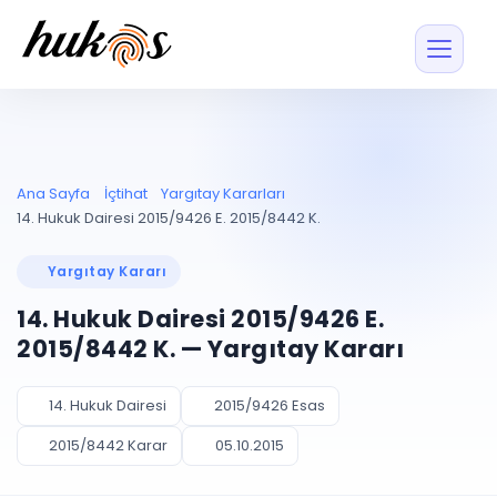
Özellikler
Fiyatlar
ENTEGRASYONLAR
YÖNETİM
UYAP
Dosya ve İçerikl
Ana Sayfa
İçtihat
Yargıtay Kararları
Blog
Entegrasyonu
Tüm dosyalar tek
ekranda
UYAP ile otomatik
14. Hukuk Dairesi 2015/9426 E. 2015/8442 K.
senkron
Evrak ve Klasör
İçtihat
UYAP Evrak
Düzenleyin, hızlı erişi
Yargıtay Kararı
Entegrasyonu
İletişim
Kişiler ve İletişi
Evrakları tek tıkla aktarın
14. Hukuk Dairesi 2015/9426 E.
Müvekkil ve taraf reh
UETS Entegrasyonu
2015/8442 K. — Yargıtay Kararı
Tebligatları anında
Vekalet Yöneti
Ücretsiz Başlayın
Giriş Yap
görün
Vekaletname ve yetk
takibi
14. Hukuk Dairesi
2015/9426 Esas
PLANLAMA & TAKİP
AKILLI & FİNANS
2015/8442 Karar
05.10.2015
Otomasyon
Pano ve Takip
YENİ
Kuralları kurun, sist
Günlük işler tek bakışta