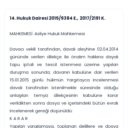
çalışsın
Ajanda ve
Finans ve Kasa
Etkinlikler
Hesap, kasa ve cari
Duruşma ve görev
takibi
14. Hukuk Dairesi 2015/9384 E., 2017/2191 K.
takvimi
Raporlar ve Çıkt
Hatırlatma ve
Tek tıkla profesyonel
Bildirim
MAHKEMESİ :Asliye Hukuk Mahkemesi
rapor
Süreleri asla kaçırmayın
Davacı vekili tarafından, davalı aleyhine 02.04.2014
Tek panelde uçtan uca yönetim
UYAP & UETS entegrasyonundan finansa, hepsi bir arada.
gününde verilen dilekçe ile önalım hakkına dayalı
Tüm özellikleri inceleyin
Ücretsiz Başlayın
tapu iptali ve tescil istenmesi üzerine yapılan
duruşma sonunda; davanın kabulüne dair verilen
15.01.2015 günlü hükmün Yargıtayca incelenmesi
davalı tarafından istenilmekle süresinde olduğu
anlaşılan temyiz dilekçesinin kabulüne karar
verildikten sonra dosya ve içerisindeki bütün evrak
incelenerek gereği düşünüldü:
K A R A R
Yapılan yargılamaya, toplanan delillere ve dosya