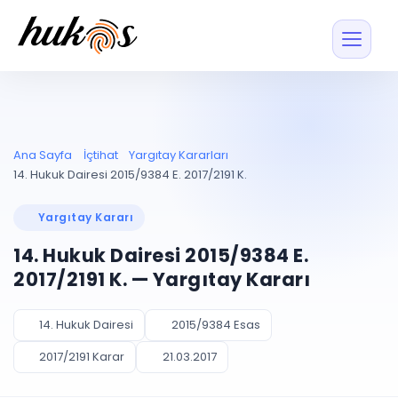
Özellikler
Fiyatlar
ENTEGRASYONLAR
YÖNETİM
UYAP
Dosya ve İçerikl
Ana Sayfa
İçtihat
Yargıtay Kararları
Blog
Entegrasyonu
Tüm dosyalar tek
ekranda
UYAP ile otomatik
14. Hukuk Dairesi 2015/9384 E. 2017/2191 K.
senkron
Evrak ve Klasör
İçtihat
UYAP Evrak
Düzenleyin, hızlı erişi
Yargıtay Kararı
Entegrasyonu
İletişim
Kişiler ve İletişi
Evrakları tek tıkla aktarın
14. Hukuk Dairesi 2015/9384 E.
Müvekkil ve taraf reh
UETS Entegrasyonu
2017/2191 K. — Yargıtay Kararı
Tebligatları anında
Vekalet Yöneti
Ücretsiz Başlayın
Giriş Yap
görün
Vekaletname ve yetk
takibi
14. Hukuk Dairesi
2015/9384 Esas
PLANLAMA & TAKİP
AKILLI & FİNANS
2017/2191 Karar
21.03.2017
Otomasyon
Pano ve Takip
YENİ
Kuralları kurun, sist
Günlük işler tek bakışta