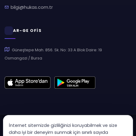
bilgi@hukas.com.tr
AR-GE OFİS
Güneştepe Mah. 856. Sk. No: 33 A Blok Daire: 19
Osmangazi / Bursa
İnternet sitemizde gizliliğinizi koruyabilmek ve size
daha iyi bir deneyim sunmak için sınırlı sayıda