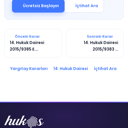
Ücretsiz Başlayın
İçtihat Ara
Önceki Karar
Sonraki Karar
14. Hukuk Dairesi
14. Hukuk Dairesi
2015/9385 E.
2015/9383 E.
2015/8714 K.
2017/1785 K.
Yargıtay Kararları
14. Hukuk Dairesi
İçtihat Ara