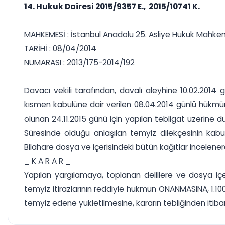
14. Hukuk Dairesi 2015/9357 E., 2015/10741 K.
MAHKEMESİ : İstanbul Anadolu 25. Asliye Hukuk Mahke
TARİHİ : 08/04/2014
NUMARASI : 2013/175-2014/192
Davacı vekili tarafından, davalı aleyhine 10.02.20
kısmen kabulüne dair verilen 08.04.2014 günlü hükmün
olunan 24.11.2015 günü için yapılan tebligat üzerine
Süresinde olduğu anlaşılan temyiz dilekçesinin kabulün
Bilahare dosya ve içerisindeki bütün kağıtlar incelene
_ K A R A R _
Yapılan yargılamaya, toplanan delillere ve dosya 
temyiz itirazlarının reddiyle hükmün ONANMASINA, 1.10
temyiz edene yükletilmesine, kararın tebliğinden itibare