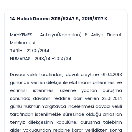
çalışsın
Ajanda ve
Finans ve Kasa
Etkinlikler
Hesap, kasa ve cari
Duruşma ve görev
takibi
14. Hukuk Dairesi 2015/9347 E., 2015/8117 K.
takvimi
Raporlar ve Çıkt
Hatırlatma ve
Tek tıkla profesyonel
Bildirim
MAHKEMESİ : Antalya(Kapatılan) 6. Asliye Ticaret
rapor
Süreleri asla kaçırmayın
Mahkemesi
TARİHİ : 22/01/2014
Tek panelde uçtan uca yönetim
UYAP & UETS entegrasyonundan finansa, hepsi bir arada.
NUMARASI : 2013/141-2014/34
Tüm özellikleri inceleyin
Ücretsiz Başlayın
Davacı vekili tarafından, davalı aleyhine 01.04.2013
gününde verilen dilekçe ile elatmanın önlenmesi ve
ecrimisil istenmesi üzerine yapılan duruşma
sonunda; davanın reddine dair verilen 22.01.2014
günlü hükmün Yargıtayca incelenmesi davacı vekili
tarafından istenilmekle süresinde olduğu anlaşılan
temyiz dilekçesinin kabulüne, duruşma talebinin
gider yokluğundan reddine karar verildikten sonra