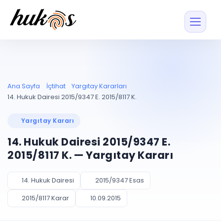
Özellikler
Fiyatlar
ENTEGRASYONLAR
YÖNETİM
UYAP
Dosya ve İçerikl
Ana Sayfa
İçtihat
Yargıtay Kararları
Blog
Entegrasyonu
Tüm dosyalar tek
ekranda
UYAP ile otomatik
14. Hukuk Dairesi 2015/9347 E. 2015/8117 K.
senkron
Evrak ve Klasör
İçtihat
UYAP Evrak
Düzenleyin, hızlı erişi
Yargıtay Kararı
Entegrasyonu
İletişim
Kişiler ve İletişi
Evrakları tek tıkla aktarın
14. Hukuk Dairesi 2015/9347 E.
Müvekkil ve taraf reh
UETS Entegrasyonu
2015/8117 K. — Yargıtay Kararı
Tebligatları anında
Vekalet Yöneti
Ücretsiz Başlayın
Giriş Yap
görün
Vekaletname ve yetk
takibi
14. Hukuk Dairesi
2015/9347 Esas
PLANLAMA & TAKİP
AKILLI & FİNANS
2015/8117 Karar
10.09.2015
Otomasyon
Pano ve Takip
YENİ
Kuralları kurun, sist
Günlük işler tek bakışta