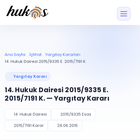
Özellikler
Fiyatlar
ENTEGRASYONLAR
YÖNETİM
UYAP
Dosya ve İçerikl
Ana Sayfa
İçtihat
Yargıtay Kararları
Blog
Entegrasyonu
Tüm dosyalar tek
ekranda
UYAP ile otomatik
14. Hukuk Dairesi 2015/9335 E. 2015/7191 K.
senkron
Evrak ve Klasör
İçtihat
UYAP Evrak
Düzenleyin, hızlı erişi
Yargıtay Kararı
Entegrasyonu
İletişim
Kişiler ve İletişi
Evrakları tek tıkla aktarın
14. Hukuk Dairesi 2015/9335 E.
Müvekkil ve taraf reh
UETS Entegrasyonu
2015/7191 K. — Yargıtay Kararı
Tebligatları anında
Vekalet Yöneti
Ücretsiz Başlayın
Giriş Yap
görün
Vekaletname ve yetk
takibi
14. Hukuk Dairesi
2015/9335 Esas
PLANLAMA & TAKİP
AKILLI & FİNANS
2015/7191 Karar
29.06.2015
Otomasyon
Pano ve Takip
YENİ
Kuralları kurun, sist
Günlük işler tek bakışta