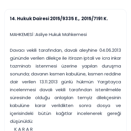
çalışsın
Ajanda ve
Finans ve Kasa
Etkinlikler
Hesap, kasa ve cari
Duruşma ve görev
takibi
14. Hukuk Dairesi 2015/9335 E., 2015/7191 K.
takvimi
Raporlar ve Çıkt
Hatırlatma ve
Tek tıkla profesyonel
Bildirim
MAHKEMESİ :Asliye Hukuk Mahkemesi
rapor
Süreleri asla kaçırmayın
Davacı vekili tarafından, davalı aleyhine 04.06.2013
Tek panelde uçtan uca yönetim
UYAP & UETS entegrasyonundan finansa, hepsi bir arada.
gününde verilen dilekçe ile itirazın iptali ve icra inkar
Tüm özellikleri inceleyin
Ücretsiz Başlayın
tazminatı istenmesi üzerine yapılan duruşma
sonunda; davanın kısmen kabulüne, kısmen reddine
dair verilen 13.11.2013 günlü hükmün Yargıtayca
incelenmesi davalı vekili tarafından istenilmekle
süresinde olduğu anlaşılan temyiz dilekçesinin
kabulüne karar verildikten sonra dosya ve
içerisindeki bütün kağıtlar incelenerek gereği
düşünüldü:
_ K A R A R _