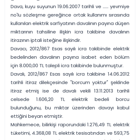
Dava, kuyu suyunun 19.06.2007 tarihli ve ...... yevmiye
no'lu sözleşme gereğince ortak kullanımı sırasında
kullanılan elektrik sarfiyatının davalının payına düşen
miktarının tahsiline ilişkin icra takibine davalının
itirazının iptali isteğine ilişkindir.
Davacı, 2012/867 Esas sayılı icra takibinde elektrik
bedelinden davalının payına isabet eden bölüm
için 8.000,00 TL talepli icra takibinde bulunmuştur.
Davalı, 2012/867 Esas sayılı icra takibine 14.06.2012
tarihli itiraz dilekçesinde "borcum yoktur" şeklinde
itiraz etmiş ise de davalı vekili 13.11.2013 tarihli
celsede 1.606,20 TL elektrik bedeli borcu
bulunduğunu, bu miktar üzerinden davayı kabul
ettiğini beyan etmiştir.
Mahkemece, bilirkişi raporundaki 1.276,49 TL elektrik
tüketimi, 4.368,08 TL elektrik tesisatından ve 593,75