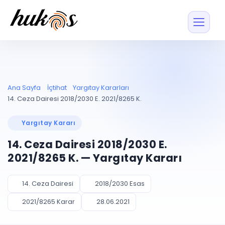
Özellikler
Fiyatlar
ENTEGRASYONLAR
YÖNETİM
UYAP
Dosya ve İçerikl
Ana Sayfa
İçtihat
Yargıtay Kararları
Blog
Entegrasyonu
Tüm dosyalar tek
ekranda
UYAP ile otomatik
14. Ceza Dairesi 2018/2030 E. 2021/8265 K.
senkron
Evrak ve Klasör
İçtihat
UYAP Evrak
Düzenleyin, hızlı erişi
Yargıtay Kararı
Entegrasyonu
İletişim
Kişiler ve İletişi
Evrakları tek tıkla aktarın
14. Ceza Dairesi 2018/2030 E.
Müvekkil ve taraf reh
UETS Entegrasyonu
2021/8265 K. — Yargıtay Kararı
Tebligatları anında
Vekalet Yöneti
Ücretsiz Başlayın
Giriş Yap
görün
Vekaletname ve yetk
takibi
14. Ceza Dairesi
2018/2030 Esas
PLANLAMA & TAKİP
AKILLI & FİNANS
2021/8265 Karar
28.06.2021
Otomasyon
Pano ve Takip
YENİ
Kuralları kurun, sist
Günlük işler tek bakışta