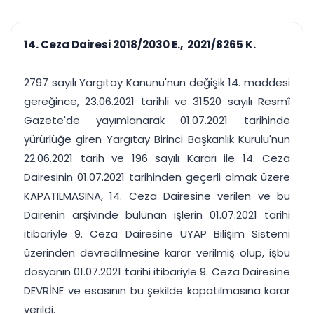
çalışsın
Ajanda ve
Finans ve Kasa
Etkinlikler
Hesap, kasa ve cari
Duruşma ve görev
takibi
14. Ceza Dairesi 2018/2030 E., 2021/8265 K.
takvimi
Raporlar ve Çıkt
Hatırlatma ve
Tek tıkla profesyonel
Bildirim
2797 sayılı Yargıtay Kanunu'nun değişik 14. maddesi
rapor
Süreleri asla kaçırmayın
gereğince, 23.06.2021 tarihli ve 31520 sayılı Resmî
Gazete'de yayımlanarak 01.07.2021 tarihinde
Tek panelde uçtan uca yönetim
UYAP & UETS entegrasyonundan finansa, hepsi bir arada.
yürürlüğe giren Yargıtay Birinci Başkanlık Kurulu'nun
Tüm özellikleri inceleyin
Ücretsiz Başlayın
22.06.2021 tarih ve 196 sayılı Kararı ile 14. Ceza
Dairesinin 01.07.2021 tarihinden geçerli olmak üzere
KAPATILMASINA, 14. Ceza Dairesine verilen ve bu
Dairenin arşivinde bulunan işlerin 01.07.2021 tarihi
itibariyle 9. Ceza Dairesine UYAP Bilişim Sistemi
üzerinden devredilmesine karar verilmiş olup, işbu
dosyanın 01.07.2021 tarihi itibariyle 9. Ceza Dairesine
DEVRİNE ve esasının bu şekilde kapatılmasına karar
verildi.