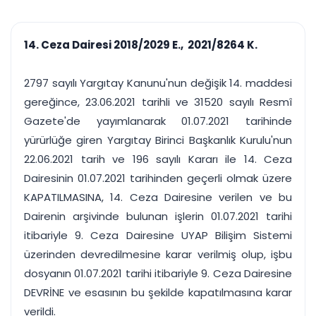
çalışsın
Ajanda ve
Finans ve Kasa
Etkinlikler
Hesap, kasa ve cari
Duruşma ve görev
takibi
14. Ceza Dairesi 2018/2029 E., 2021/8264 K.
takvimi
Raporlar ve Çıkt
Hatırlatma ve
Tek tıkla profesyonel
Bildirim
2797 sayılı Yargıtay Kanunu'nun değişik 14. maddesi
rapor
Süreleri asla kaçırmayın
gereğince, 23.06.2021 tarihli ve 31520 sayılı Resmî
Gazete'de yayımlanarak 01.07.2021 tarihinde
Tek panelde uçtan uca yönetim
UYAP & UETS entegrasyonundan finansa, hepsi bir arada.
yürürlüğe giren Yargıtay Birinci Başkanlık Kurulu'nun
Tüm özellikleri inceleyin
Ücretsiz Başlayın
22.06.2021 tarih ve 196 sayılı Kararı ile 14. Ceza
Dairesinin 01.07.2021 tarihinden geçerli olmak üzere
KAPATILMASINA, 14. Ceza Dairesine verilen ve bu
Dairenin arşivinde bulunan işlerin 01.07.2021 tarihi
itibariyle 9. Ceza Dairesine UYAP Bilişim Sistemi
üzerinden devredilmesine karar verilmiş olup, işbu
dosyanın 01.07.2021 tarihi itibariyle 9. Ceza Dairesine
DEVRİNE ve esasının bu şekilde kapatılmasına karar
verildi.