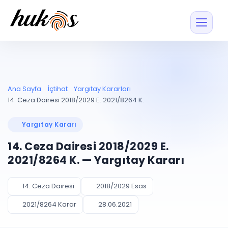
Özellikler
Fiyatlar
ENTEGRASYONLAR
YÖNETİM
UYAP
Dosya ve İçerikl
Ana Sayfa
İçtihat
Yargıtay Kararları
Blog
Entegrasyonu
Tüm dosyalar tek
ekranda
UYAP ile otomatik
14. Ceza Dairesi 2018/2029 E. 2021/8264 K.
senkron
Evrak ve Klasör
İçtihat
UYAP Evrak
Düzenleyin, hızlı erişi
Yargıtay Kararı
Entegrasyonu
İletişim
Kişiler ve İletişi
Evrakları tek tıkla aktarın
14. Ceza Dairesi 2018/2029 E.
Müvekkil ve taraf reh
UETS Entegrasyonu
2021/8264 K. — Yargıtay Kararı
Tebligatları anında
Vekalet Yöneti
Ücretsiz Başlayın
Giriş Yap
görün
Vekaletname ve yetk
takibi
14. Ceza Dairesi
2018/2029 Esas
PLANLAMA & TAKİP
AKILLI & FİNANS
2021/8264 Karar
28.06.2021
Otomasyon
Pano ve Takip
YENİ
Kuralları kurun, sist
Günlük işler tek bakışta