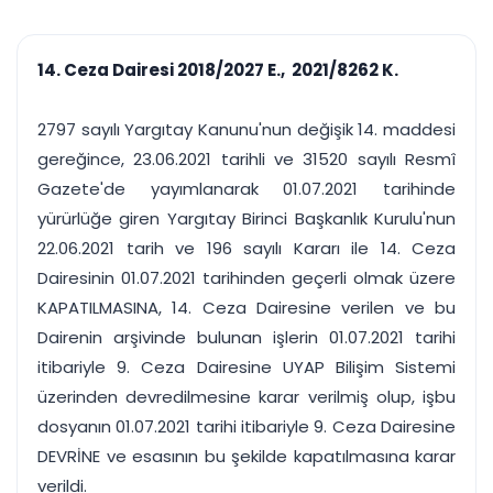
çalışsın
Ajanda ve
Finans ve Kasa
Etkinlikler
Hesap, kasa ve cari
Duruşma ve görev
takibi
14. Ceza Dairesi 2018/2027 E., 2021/8262 K.
takvimi
Raporlar ve Çıkt
Hatırlatma ve
Tek tıkla profesyonel
Bildirim
2797 sayılı Yargıtay Kanunu'nun değişik 14. maddesi
rapor
Süreleri asla kaçırmayın
gereğince, 23.06.2021 tarihli ve 31520 sayılı Resmî
Gazete'de yayımlanarak 01.07.2021 tarihinde
Tek panelde uçtan uca yönetim
UYAP & UETS entegrasyonundan finansa, hepsi bir arada.
yürürlüğe giren Yargıtay Birinci Başkanlık Kurulu'nun
Tüm özellikleri inceleyin
Ücretsiz Başlayın
22.06.2021 tarih ve 196 sayılı Kararı ile 14. Ceza
Dairesinin 01.07.2021 tarihinden geçerli olmak üzere
KAPATILMASINA, 14. Ceza Dairesine verilen ve bu
Dairenin arşivinde bulunan işlerin 01.07.2021 tarihi
itibariyle 9. Ceza Dairesine UYAP Bilişim Sistemi
üzerinden devredilmesine karar verilmiş olup, işbu
dosyanın 01.07.2021 tarihi itibariyle 9. Ceza Dairesine
DEVRİNE ve esasının bu şekilde kapatılmasına karar
verildi.