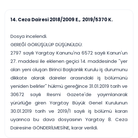
çalışsın
Ajanda ve
Finans ve Kasa
Etkinlikler
Hesap, kasa ve cari
Duruşma ve görev
takibi
14. Ceza Dairesi 2018/2009 E., 2019/5370 K.
takvimi
Raporlar ve Çıkt
Hatırlatma ve
Tek tıkla profesyonel
Bildirim
Dosya incelendi.
rapor
Süreleri asla kaçırmayın
GEREĞİ GÖRÜŞÜLÜP DÜŞÜNÜLDÜ:
2797 sayılı Yargıtay Kanunu'na 6572 sayılı Kanun'un
Tek panelde uçtan uca yönetim
UYAP & UETS entegrasyonundan finansa, hepsi bir arada.
27. maddesi ile eklenen geçici 14. maddesinde ''yer
Tüm özellikleri inceleyin
Ücretsiz Başlayın
alan yeni oluşan Birinci Başkanlık Kurulu iş durumunu
dikkate alarak daireler arasındaki iş bölümünü
yeniden belirler'' hükmü gereğince 31.01.2019 tarih ve
30672 sayılı Resmi Gazete'de yayımlanarak
yürürlüğe giren Yargıtay Büyük Genel Kurulunun
30.01.2019 tarih ve 2019/1 sayılı iş bölümü kararı
uyarınca bu dava dosyasının Yargıtay 8. Ceza
Dairesine GÖNDERİLMESİNE, karar verildi.