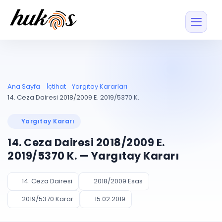
Özellikler
Fiyatlar
ENTEGRASYONLAR
YÖNETİM
UYAP
Dosya ve İçerikl
Ana Sayfa
İçtihat
Yargıtay Kararları
Blog
Entegrasyonu
Tüm dosyalar tek
ekranda
UYAP ile otomatik
14. Ceza Dairesi 2018/2009 E. 2019/5370 K.
senkron
Evrak ve Klasör
İçtihat
UYAP Evrak
Düzenleyin, hızlı erişi
Yargıtay Kararı
Entegrasyonu
İletişim
Kişiler ve İletişi
Evrakları tek tıkla aktarın
14. Ceza Dairesi 2018/2009 E.
Müvekkil ve taraf reh
UETS Entegrasyonu
2019/5370 K. — Yargıtay Kararı
Tebligatları anında
Vekalet Yöneti
Ücretsiz Başlayın
Giriş Yap
görün
Vekaletname ve yetk
takibi
14. Ceza Dairesi
2018/2009 Esas
PLANLAMA & TAKİP
AKILLI & FİNANS
2019/5370 Karar
15.02.2019
Otomasyon
Pano ve Takip
YENİ
Kuralları kurun, sist
Günlük işler tek bakışta