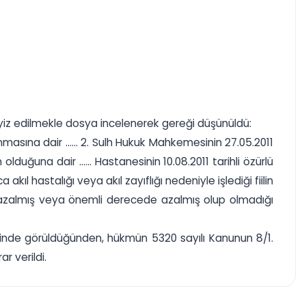
myiz edilmekle dosya incelenerek gereği düşünüldü:
asına dair ...... 2. Sulh Hukuk Mahkemesinin 27.05.2011
ğuna dair ...... Hastanesinin 10.08.2011 tarihli özürlü
ıl hastalığı veya akıl zayıflığı nedeniyle işlediği fiilin
in azalmış veya önemli derecede azalmış olup olmadığı
a yerinde görüldüğünden, hükmün 5320 sayılı Kanunun 8/1.
r verildi.