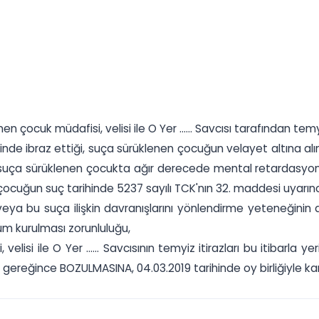
çocuk müdafisi, velisi ile O Yer ...... Savcısı tarafından te
nde ibraz ettiği, suça sürüklenen çocuğun velayet altına alınm
uça sürüklenen çocukta ağır derecede mental retardasyon oldu
cuğun suç tarihinde 5237 sayılı TCK'nın 32. maddesi uyarınca ak
 veya bu suça ilişkin davranışlarını yönlendirme yeteneğin
m kurulması zorunluluğu,
lisi ile O Yer ...... Savcısının temyiz itirazları bu itibarl
ereğince BOZULMASINA, 04.03.2019 tarihinde oy birliğiyle kara