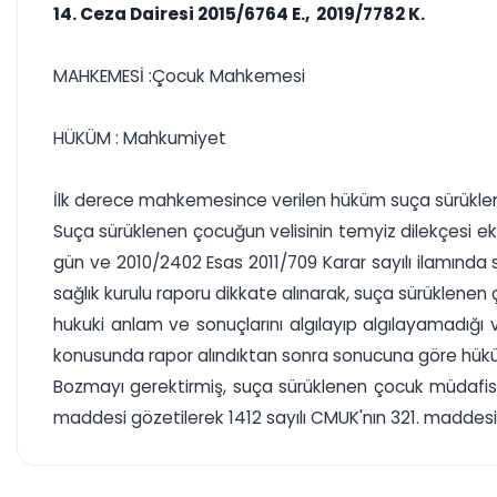
14. Ceza Dairesi 2015/6764 E., 2019/7782 K.
MAHKEMESİ :Çocuk Mahkemesi
HÜKÜM : Mahkumiyet
İlk derece mahkemesince verilen hüküm suça sürüklenen 
Suça sürüklenen çocuğun velisinin temyiz dilekçesi eki
gün ve 2010/2402 Esas 2011/709 Karar sayılı ilamında s
sağlık kurulu raporu dikkate alınarak, suça sürüklenen ço
hukuki anlam ve sonuçlarını algılayıp algılayamadığı
konusunda rapor alındıktan sonra sonucuna göre hükü
Bozmayı gerektirmiş, suça sürüklenen çocuk müdafisi, ve
maddesi gözetilerek 1412 sayılı CMUK'nın 321. maddesi g