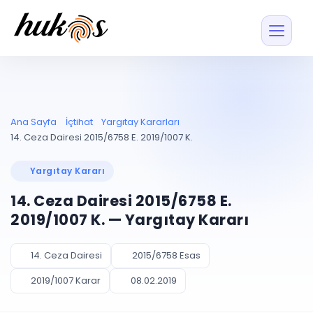
Özellikler
Fiyatlar
ENTEGRASYONLAR
YÖNETİM
UYAP
Dosya ve İçerikl
Ana Sayfa
İçtihat
Yargıtay Kararları
Blog
Entegrasyonu
Tüm dosyalar tek
ekranda
UYAP ile otomatik
14. Ceza Dairesi 2015/6758 E. 2019/1007 K.
senkron
Evrak ve Klasör
İçtihat
UYAP Evrak
Düzenleyin, hızlı erişi
Yargıtay Kararı
Entegrasyonu
İletişim
Kişiler ve İletişi
Evrakları tek tıkla aktarın
14. Ceza Dairesi 2015/6758 E.
Müvekkil ve taraf reh
UETS Entegrasyonu
2019/1007 K. — Yargıtay Kararı
Tebligatları anında
Vekalet Yöneti
Ücretsiz Başlayın
Giriş Yap
görün
Vekaletname ve yetk
takibi
14. Ceza Dairesi
2015/6758 Esas
PLANLAMA & TAKİP
AKILLI & FİNANS
2019/1007 Karar
08.02.2019
Otomasyon
Pano ve Takip
YENİ
Kuralları kurun, sist
Günlük işler tek bakışta