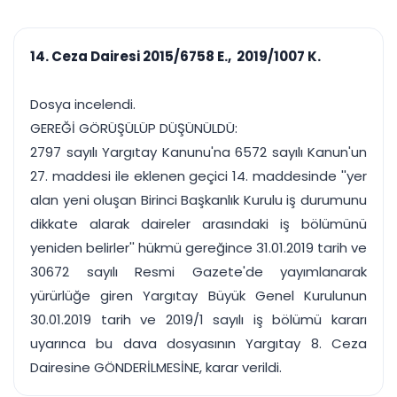
çalışsın
Ajanda ve
Finans ve Kasa
Etkinlikler
Hesap, kasa ve cari
Duruşma ve görev
takibi
14. Ceza Dairesi 2015/6758 E., 2019/1007 K.
takvimi
Raporlar ve Çıkt
Hatırlatma ve
Tek tıkla profesyonel
Bildirim
Dosya incelendi.
rapor
Süreleri asla kaçırmayın
GEREĞİ GÖRÜŞÜLÜP DÜŞÜNÜLDÜ:
2797 sayılı Yargıtay Kanunu'na 6572 sayılı Kanun'un
Tek panelde uçtan uca yönetim
UYAP & UETS entegrasyonundan finansa, hepsi bir arada.
27. maddesi ile eklenen geçici 14. maddesinde ''yer
Tüm özellikleri inceleyin
Ücretsiz Başlayın
alan yeni oluşan Birinci Başkanlık Kurulu iş durumunu
dikkate alarak daireler arasındaki iş bölümünü
yeniden belirler'' hükmü gereğince 31.01.2019 tarih ve
30672 sayılı Resmi Gazete'de yayımlanarak
yürürlüğe giren Yargıtay Büyük Genel Kurulunun
30.01.2019 tarih ve 2019/1 sayılı iş bölümü kararı
uyarınca bu dava dosyasının Yargıtay 8. Ceza
Dairesine GÖNDERİLMESİNE, karar verildi.