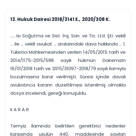
çalışsın
Ajanda ve
Finans ve Kasa
Etkinlikler
Hesap, kasa ve cari
Duruşma ve görev
takibi
13. Hukuk Dairesi 2018/3141 E., 2020/308 K.
takvimi
Raporlar ve Çıkt
Hatırlatma ve
Tek tıkla profesyonel
Bildirim
..... Isı Soğutma ve Sist. İnş. San. ve Tic. Ltd. Şti. vekili
rapor
Süreleri asla kaçırmayın
... ile ... vekili avukat ... aralarındaki dava hakkında ... 1.
Tüketici Mahkemesinden verilen 14/05/2015 tarih ve
Tek panelde uçtan uca yönetim
UYAP & UETS entegrasyonundan finansa, hepsi bir arada.
2014/1175-2015/598 sayılı hükmün Dairemizin
Tüm özellikleri inceleyin
Ücretsiz Başlayın
16/01/2018 tarih ve 2015/31097-2018/79 sayılı ilamıyla
bozulmasına karar verilmişti. Süresi içinde davalı
avukatınca kararın düzeltilmesi istenilmiş olmakla
dosya incelendi, gereği konuşuldu.
k A R A R
Temyiz ilamında belirtilen gerektirici nedenler
karşısında usulün 440. maddesinde sayılan