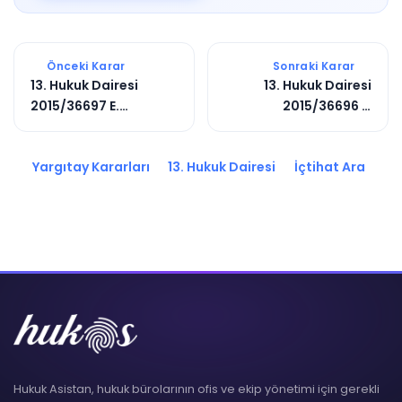
Önceki Karar
Sonraki Karar
13. Hukuk Dairesi
13. Hukuk Dairesi
2015/36697 E.
2015/36696 E.
2015/38296 K.
2015/38295 K.
Yargıtay Kararları
13. Hukuk Dairesi
İçtihat Ara
Hukuk Asistan, hukuk bürolarının ofis ve ekip yönetimi için gerekli