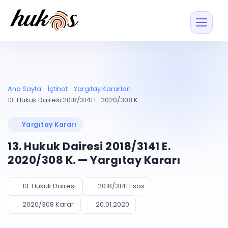
Özellikler
Fiyatlar
ENTEGRASYONLAR
YÖNETİM
UYAP
Dosya ve İçerikl
Ana Sayfa
İçtihat
Yargıtay Kararları
Blog
Entegrasyonu
Tüm dosyalar tek
ekranda
UYAP ile otomatik
13. Hukuk Dairesi 2018/3141 E. 2020/308 K.
senkron
Evrak ve Klasör
İçtihat
UYAP Evrak
Düzenleyin, hızlı erişi
Yargıtay Kararı
Entegrasyonu
İletişim
Kişiler ve İletişi
Evrakları tek tıkla aktarın
13. Hukuk Dairesi 2018/3141 E.
Müvekkil ve taraf reh
UETS Entegrasyonu
2020/308 K. — Yargıtay Kararı
Tebligatları anında
Vekalet Yöneti
Ücretsiz Başlayın
Giriş Yap
görün
Vekaletname ve yetk
takibi
13. Hukuk Dairesi
2018/3141 Esas
PLANLAMA & TAKİP
AKILLI & FİNANS
2020/308 Karar
20.01.2020
Otomasyon
Pano ve Takip
YENİ
Kuralları kurun, sist
Günlük işler tek bakışta