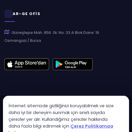
AR-GE OFİS
Güneştepe Mah. 856. Sk. No: 33 A Blok Daire: 19
Osmangazi / Bursa
İnternet sitemizde gizliliğinizi koruyabilmek ve size
daha iyi bir deneyim sunmak için sınırlı sayıda
çerezler yer alır. Kullandığımız çerezler hakkında
Copyright © 2007 - 2026 Hukas | Hukuk Asistan • Tüm Hakları
daha fazla bilgi edinmek için
Çerez Politikamıza
Saklıdır