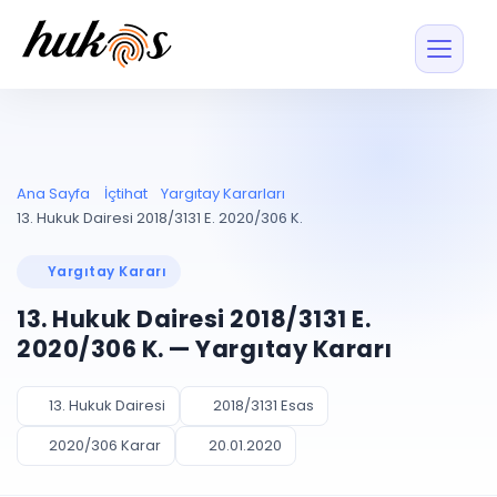
Özellikler
Fiyatlar
ENTEGRASYONLAR
YÖNETİM
UYAP
Dosya ve İçerikl
Ana Sayfa
İçtihat
Yargıtay Kararları
Blog
Entegrasyonu
Tüm dosyalar tek
ekranda
UYAP ile otomatik
13. Hukuk Dairesi 2018/3131 E. 2020/306 K.
senkron
Evrak ve Klasör
İçtihat
UYAP Evrak
Düzenleyin, hızlı erişi
Yargıtay Kararı
Entegrasyonu
İletişim
Kişiler ve İletişi
Evrakları tek tıkla aktarın
13. Hukuk Dairesi 2018/3131 E.
Müvekkil ve taraf reh
UETS Entegrasyonu
2020/306 K. — Yargıtay Kararı
Tebligatları anında
Vekalet Yöneti
Ücretsiz Başlayın
Giriş Yap
görün
Vekaletname ve yetk
takibi
13. Hukuk Dairesi
2018/3131 Esas
PLANLAMA & TAKİP
AKILLI & FİNANS
2020/306 Karar
20.01.2020
Otomasyon
Pano ve Takip
YENİ
Kuralları kurun, sist
Günlük işler tek bakışta