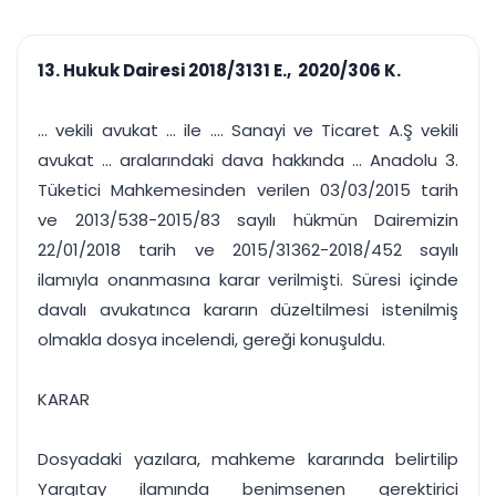
çalışsın
Ajanda ve
Finans ve Kasa
Etkinlikler
Hesap, kasa ve cari
Duruşma ve görev
takibi
13. Hukuk Dairesi 2018/3131 E., 2020/306 K.
takvimi
Raporlar ve Çıkt
Hatırlatma ve
Tek tıkla profesyonel
Bildirim
... vekili avukat ... ile .... Sanayi ve Ticaret A.Ş vekili
rapor
Süreleri asla kaçırmayın
avukat ... aralarındaki dava hakkında ... Anadolu 3.
Tüketici Mahkemesinden verilen 03/03/2015 tarih
Tek panelde uçtan uca yönetim
UYAP & UETS entegrasyonundan finansa, hepsi bir arada.
ve 2013/538-2015/83 sayılı hükmün Dairemizin
Tüm özellikleri inceleyin
Ücretsiz Başlayın
22/01/2018 tarih ve 2015/31362-2018/452 sayılı
ilamıyla onanmasına karar verilmişti. Süresi içinde
davalı avukatınca kararın düzeltilmesi istenilmiş
olmakla dosya incelendi, gereği konuşuldu.
KARAR
Dosyadaki yazılara, mahkeme kararında belirtilip
Yargıtay ilamında benimsenen gerektirici