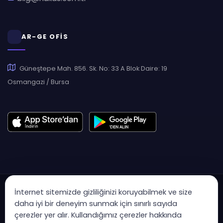
AR-GE OFİS
Güneştepe Mah. 856. Sk. No: 33 A Blok Daire: 19
Osmangazi / Bursa
İnternet sitemizde gizliliğinizi koruyabilmek ve size
daha iyi bir deneyim sunmak için sınırlı sayıda
çerezler yer alır. Kullandığımız çerezler hakkında