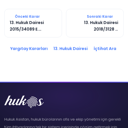
Önceki Karar
Sonraki Karar
13. Hukuk Dairesi
13. Hukuk Dairesi
2015/34089 E.
2018/3128 E.
2015/34022 K.
2020/4058 K.
Yargıtay Kararları
13. Hukuk Dairesi
İçtihat Ara
Hukuk Asistan, hukuk bürolarının ofis ve ekip yönetimi için gerekli
tüm ihtiyaçlarına tek bir sistem içerisinde çözüm getirmek için