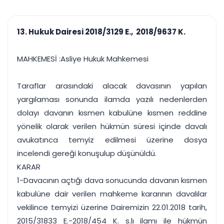
çalışsın
Ajanda ve
Finans ve Kasa
Etkinlikler
Hesap, kasa ve cari
Duruşma ve görev
takibi
13. Hukuk Dairesi 2018/3129 E., 2018/9637 K.
takvimi
Raporlar ve Çıkt
Hatırlatma ve
Tek tıkla profesyonel
Bildirim
MAHKEMESİ :Asliye Hukuk Mahkemesi
rapor
Süreleri asla kaçırmayın
Taraflar arasındaki alacak davasının yapılan
Tek panelde uçtan uca yönetim
UYAP & UETS entegrasyonundan finansa, hepsi bir arada.
yargılaması sonunda ilamda yazılı nedenlerden
Tüm özellikleri inceleyin
Ücretsiz Başlayın
dolayı davanın kısmen kabulüne kısmen reddine
yönelik olarak verilen hükmün süresi içinde davalı
avukatınca temyiz edilmesi üzerine dosya
incelendi gereği konuşulup düşünüldü.
KARAR
1-Davacının açtığı dava sonucunda davanın kısmen
kabulüne dair verilen mahkeme kararının davalılar
vekilince temyizi üzerine Dairemizin 22.01.2018 tarih,
2015/31833 E.-2018/454 K. s.lı ilamı ile hükmün