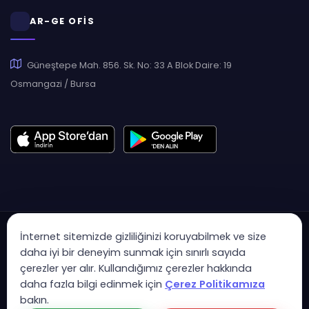
AR-GE OFİS
Güneştepe Mah. 856. Sk. No: 33 A Blok Daire: 19
Osmangazi / Bursa
İnternet sitemizde gizliliğinizi koruyabilmek ve size
daha iyi bir deneyim sunmak için sınırlı sayıda
çerezler yer alır. Kullandığımız çerezler hakkında
Copyright © 2007 - 2026 Hukas | Hukuk Asistan • Tüm Hakları
daha fazla bilgi edinmek için
Çerez Politikamıza
Saklıdır
bakın.