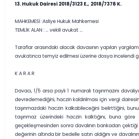
13. Hukuk Dairesi 2018/3123 E., 2018/7378 K.
MAHKEMESİ :Asliye Hukuk Mahkemesi
TEMLİK ALAN : ... vekili avukat ...
Taraflar arasındaki alacak davasının yapılan yargıla
avukatınca temyiz edilmesi üzerine dosya incelendi g
K A R A R
Davacı, 1/5 arsa paylı 1 numaralı taşınmazını davalı
devredemediğini, haczin kaldırılması için vergi dairesi
taşınmazdaki haczin kalkabileceğini belirttiğini, bun
taşınmaz üzerindeki haczin kalktığını, buna göre 
geçekleşmesinden sonra davalının bankadan çektiği k
değerinin altında bir bedelle satın aldığını ve davalının 