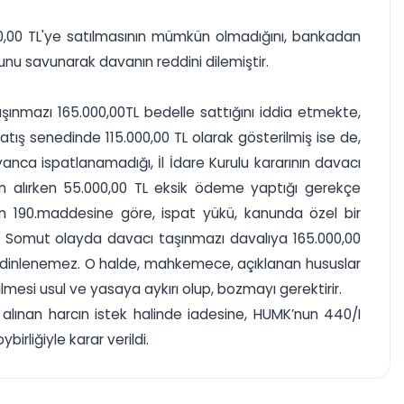
5.000,00 TL'ye satılmasının mümkün olmadığını, bankadan
ğunu savunarak davanın reddini dilemiştir.
ınmazı 165.000,00TL bedelle sattığını iddia etmekte,
tış senedinde 115.000,00 TL olarak gösterilmiş ise de,
 yanca ispatlanamadığı, İl İdare Kurulu kararının davacı
tın alırken 55.000,00 TL eksik ödeme yaptığı gerekçe
.nın 190.maddesine göre, ispat yükü, kanunda özel bir
. Somut olayda davacı taşınmazı davalıya 165.000,00
ık da dinlenemez. O halde, mahkemece, açıklanan hususlar
mesi usul ve yasaya aykırı olup, bozmayı gerektirir.
lınan harcın istek halinde iadesine, HUMK’nun 440/I
rliğiyle karar verildi.