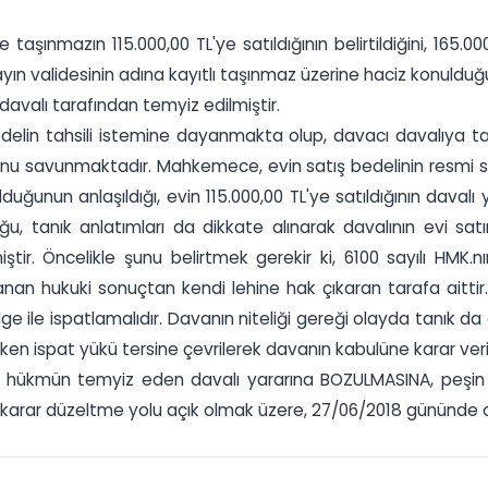
te taşınmazın 115.000,00 TL'ye satıldığının belirtildiğini, 16
kayın validesinin adına kayıtlı taşınmaz üzerine haciz konuldu
avalı tarafından temyiz edilmiştir.
elin tahsili istemine dayanmakta olup, davacı davalıya taş
ğunu savunmaktadır. Mahkemece, evin satış bedelinin resmi sa
lduğunun anlaşıldığı, evin 115.000,00 TL'ye satıldığının davalı
uğu, tanık anlatımları da dikkate alınarak davalının evi sa
ştir. Öncelikle şunu belirtmek gerekir ki, 6100 sayılı HMK
nan hukuki sonuçtan kendi lehine hak çıkaran tarafa aittir
 belge ile ispatlamalıdır. Davanın niteliği gereği olayda tan
ken ispat yükü tersine çevrilerek davanın kabulüne karar veril
 hükmün temyiz eden davalı yararına BOZULMASINA, peşin a
karar düzeltme yolu açık olmak üzere, 27/06/2018 gününde oybi