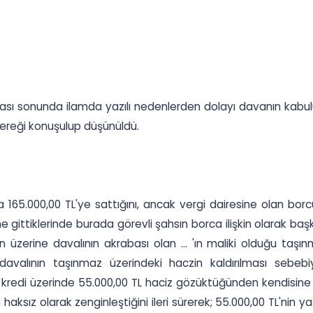
ması sonunda ilamda yazılı nedenlerden dolayı davanın kabulü
ereği konuşulup düşünüldü.
ya 165.000,00 TL'ye sattığını, ancak vergi dairesine olan 
ne gittiklerinde burada görevli şahsın borca ilişkin olarak b
un üzerine davalının akrabası olan ... 'ın maliki olduğu ta
davalının taşınmaz üzerindeki haczin kaldırılması sebebi
redi üzerinde 55.000,00 TL haciz gözüktüğünden kendisine 5
haksız olarak zenginleştiğini ileri sürerek; 55.000,00 TL'nin yas