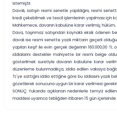
istemiştir.
Davalı, satışın resmi senetle yapıldığını, resmi senet
kredi çekebilmek ve tescil işlemlerinin yapılması için 
Mahkemece, davanın kabulüne karar verilmiş; hüküm, d
Dava, taşınmaz satışından kaynaklı eksik ödenen bed
davalı ise resmi senette yazılı miktarın geçerli oldu
yapılan keşif ile evin gerçek değerinin 160.000,00 TL o
iddialarını destekler mahiyette bir resmi belge old
gösterilmek suretiyle davanın kabulüne karar verilmi
düzenleme bulunmadıkça, iddia edilen vakıaya bağla
TL'ye sattığını iddia ettiğine göre bu iddiasını yazılı
gözetilerek sonucuna uygun bir karar verilmesi gerekir
SONUÇ: Yukarıda açıklanan nedenlerle temyiz edilen
maddesi uyarınca tebliğden itibaren 15 gün içerisinde 