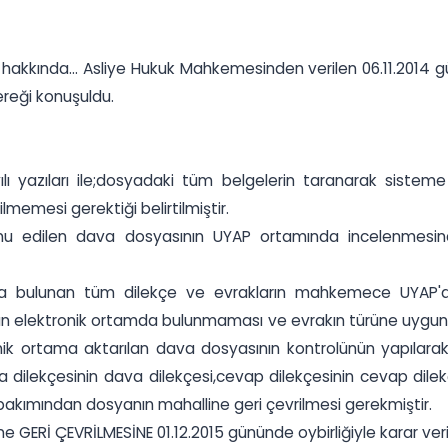
aki dava hakkında... Asliye Hukuk Mahkemesinden verilen 06.11.2
ereği konuşuldu.
ayılı yazıları ile;dosyadaki tüm belgelerin taranarak siste
lmemesi gerektiği belirtilmiştir.
nu edilen dava dosyasının UYAP ortamında incelenmesind
yada bulunan tüm dilekçe ve evrakların mahkemece UYAP'a
 elektronik ortamda bulunmaması ve evrakın türüne uygun 
k ortama aktarılan dava dosyasının kontrolünün yapılarak 
ilekçesinin dava dilekçesi,cevap dilekçesinin cevap dilekçesi
bakımından dosyanın mahalline geri çevrilmesi gerekmiştir.
GERİ ÇEVRİLMESİNE 01.12.2015 gününde oybirliğiyle karar veril