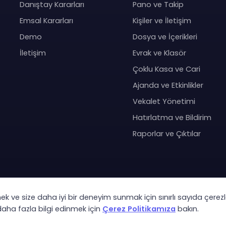
Danıştay Kararları
Pano ve Takip
Emsal Kararları
Kişiler ve İletişim
Demo
Dosya ve İçerikleri
İletişim
Evrak ve Klasör
Çoklu Kasa ve Cari
Ajanda ve Etkinlikler
Vekalet Yönetimi
Hatırlatma ve Bildirim
Raporlar ve Çıktılar
mek ve size daha iyi bir deneyim sunmak için sınırlı sayıda çerezl
Co
 daha fazla bilgi edinmek için
Çerez Politikamıza
bakın.
KVK Ay