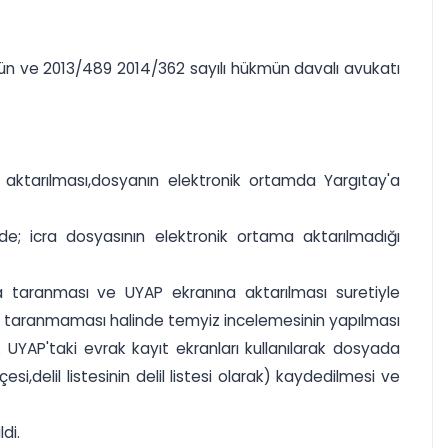
014 gün ve 2013/489 2014/362 sayılı hükmün davalı avukatı
me aktarılması,dosyanın elektronik ortamda Yargıtay'a
e; icra dosyasının elektronik ortama aktarılmadığı
 taranması ve UYAP ekranına aktarılması suretiyle
taranmaması halinde temyiz incelemesinin yapılması
UYAP'taki evrak kayıt ekranları kullanılarak dosyada
,delil listesinin delil listesi olarak) kaydedilmesi ve
di.