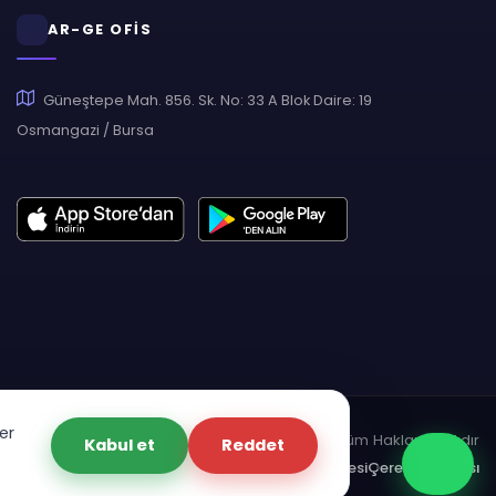
AR-GE OFİS
Güneştepe Mah. 856. Sk. No: 33 A Blok Daire: 19
Osmangazi / Bursa
er
pyright © 2007 - 2026 Hukas | Hukuk Asistan • Tüm Hakları Saklıdır
Kabul et
Reddet
dınlatma Metni
Gizlilik Politikası
Güvenlik Sözleşmesi
Çerez Politikası