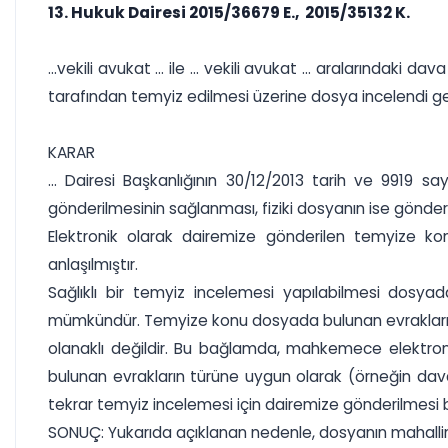
13. Hukuk Dairesi 2015/36679 E., 2015/35132 K.
...vekili avukat ... ile ... vekili avukat ... aralarınd
tarafından temyiz edilmesi üzerine dosya incelendi g
KARAR
... Dairesi Başkanlığının 30/12/2013 tarih ve 9919 s
gönderilmesinin sağlanması, fiziki dosyanın ise gönderi
Elektronik olarak dairemize gönderilen temyize ko
anlaşılmıştır.
Sağlıklı bir temyiz incelemesi yapılabilmesi dos
mümkündür. Temyize konu dosyada bulunan evrakların
olanaklı değildir. Bu bağlamda, mahkemece elektroni
bulunan evrakların türüne uygun olarak (örneğin dava d
tekrar temyiz incelemesi için dairemize gönderilmesi 
SONUÇ: Yukarıda açıklanan nedenle, dosyanın mahalline 