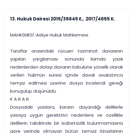
çalışsın
Ajanda ve
Finans ve Kasa
Etkinlikler
Hesap, kasa ve cari
Duruşma ve görev
takibi
13. Hukuk Dairesi 2015/36645 E., 2017/4655 K.
takvimi
Raporlar ve Çıkt
Hatırlatma ve
Tek tıkla profesyonel
Bildirim
MAHKEMESİ :Asliye Hukuk Mahkemesi
rapor
Süreleri asla kaçırmayın
Taraflar arasındaki rücuen tazminat davasının
Tek panelde uçtan uca yönetim
UYAP & UETS entegrasyonundan finansa, hepsi bir arada.
yapılan yargılaması sonunda ilamda yazılı
Tüm özellikleri inceleyin
Ücretsiz Başlayın
nedenlerden dolayı davanın kabulüne yönelik olarak
verilen hükmün süresi içinde davalı avukatınca
temyiz edilmesi üzerine dosya incelendi gereği
konuşulup düşünüldü.
K A R A R
Dosyadaki yazılara, kararın dayandığı delillerle
yasaya uygun gerektirici nedenlere ve özellikle
delillerin takdirinde bir isabetsizlik bulunmamasına
göre yerinde olmayan bütün temyiz itirazlarının