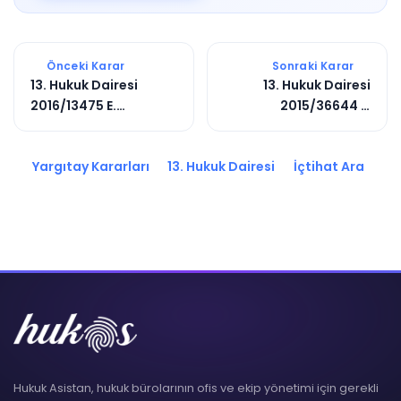
Önceki Karar
Sonraki Karar
13. Hukuk Dairesi
13. Hukuk Dairesi
2016/13475 E.
2015/36644 E.
2019/1473 K.
2017/12447 K.
Yargıtay Kararları
13. Hukuk Dairesi
İçtihat Ara
Hukuk Asistan, hukuk bürolarının ofis ve ekip yönetimi için gerekli