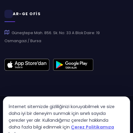
AR-GE OFİS
Güneştepe Mah. 856. Sk. No: 33 A Blok Daire: 19
Osmangazi / Bursa
İnternet sitemizde gizliliğinizi koruyabilmek ve size
daha iyi bir deneyim sunmak için sınırlı sayıda
çerezler yer alır. Kullandığımız çerezler hakkında
Copyright © 2007 - 2026 Hukas | Hukuk Asistan • Tüm Hakları
daha fazla bilgi edinmek için
Çerez Politikamıza
Saklıdır