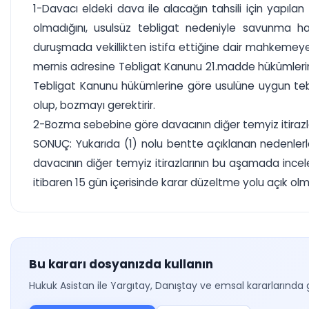
1-Davacı eldeki dava ile alacağın tahsili için yapılan t
olmadığını, usulsüz tebligat nedeniyle savunma hakk
duruşmada vekillikten istifa ettiğine dair mahkemeye is
mernis adresine Tebligat Kanunu 21.madde hükümlerine
Tebligat Kanunu hükümlerine göre usulüne uygun tebl
olup, bozmayı gerektirir.
2-Bozma sebebine göre davacının diğer temyiz itiraz
SONUÇ: Yukarıda (1) nolu bentte açıklanan nedenler
davacının diğer temyiz itirazlarının bu aşamada ince
itibaren 15 gün içerisinde karar düzeltme yolu açık olma
Bu kararı dosyanızda kullanın
Hukuk Asistan ile Yargıtay, Danıştay ve emsal kararlarında 