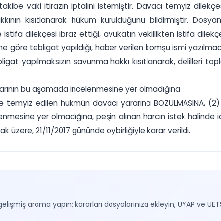
akibe vaki itirazın iptalini istemiştir. Davacı temyiz dilekçe
ının kısıtlanarak hüküm kurulduğunu bildirmiştir. Dosyanın
tifa dilekçesi ibraz ettiği, avukatın vekillikten istifa dile
 göre tebligat yapıldığı, haber verilen komşu ismi yazılmadı
igat yapılmaksızın savunma hakkı kısıtlanarak, delilleri to
larının bu aşamada incelenmesine yer olmadığına
le temyiz edilen hükmün davacı yararına BOZULMASINA, (2)
lenmesine yer olmadığına, peşin alınan harcın istek halind
k üzere, 21/11/2017 gününde oybirliğiyle karar verildi.
gelişmiş arama yapın; kararları dosyalarınıza ekleyin, UYAP ve UET