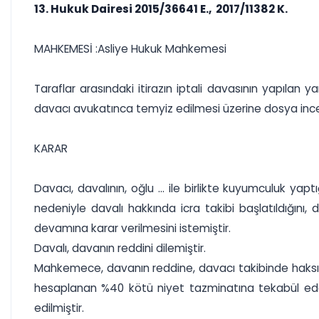
13. Hukuk Dairesi 2015/36641 E., 2017/11382 K.
MAHKEMESİ :Asliye Hukuk Mahkemesi
Taraflar arasındaki itirazın iptali davasının yapılan
davacı avukatınca temyiz edilmesi üzerine dosya inc
KARAR
Davacı, davalının, oğlu ... ile birlikte kuyumculuk ya
nedeniyle davalı hakkında icra takibi başlatıldığını, da
devamına karar verilmesini istemiştir.
Davalı, davanın reddini dilemiştir.
Mahkemece, davanın reddine, davacı takibinde haksız 
hesaplanan %40 kötü niyet tazminatına tekabül eden 4
edilmiştir.