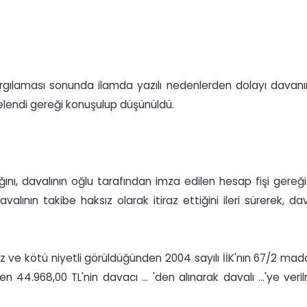
 yargılaması sonunda ilamda yazılı nedenlerden dolayı davan
elendi gereği konuşulup düşünüldü.
ptığını, davalının oğlu tarafından imza edilen hesap fişi gere
valının takibe haksız olarak itiraz ettiğini ileri sürerek, dav
ve kötü niyetli görüldüğünden 2004 sayılı İİK'nın 67/2 madde
4.968,00 TL'nin davacı ... 'den alınarak davalı ...'ye ver