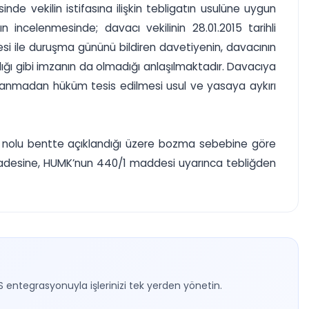
sinde vekilin istifasına ilişkin tebligatın usulüne uygun
 incelenmesinde; davacı vekilinin 28.01.2015 tarihli
kçesi ile duruşma gününü bildiren davetiyenin, davacının
ğı gibi imzanın da olmadığı anlaşılmaktadır. Davacıya
planmadan hüküm tesis edilmesi usul ve yasaya aykırı
 nolu bentte açıklandığı üzere bozma sebebine göre
e iadesine, HUMK’nun 440/1 maddesi uyarınca tebliğden
S entegrasyonuyla işlerinizi tek yerden yönetin.